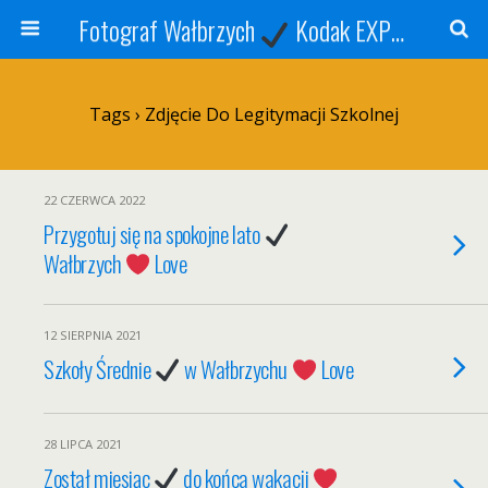
Fotograf Wałbrzych
Kodak EXPRESS
S
Tags › Zdjęcie Do Legitymacji Szkolnej
22 CZERWCA 2022
Przygotuj się na spokojne lato
Wałbrzych
Love
12 SIERPNIA 2021
Szkoły Średnie
w Wałbrzychu
Love
28 LIPCA 2021
Został miesiąc
do końca wakacji