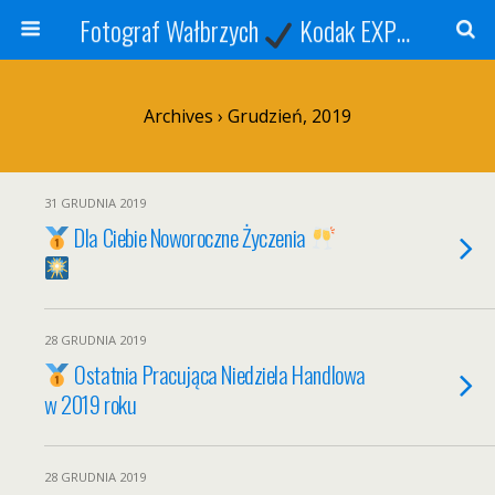
Fotograf Wałbrzych
Kodak EXPRESS
S
Archives › Grudzień, 2019
31 GRUDNIA 2019
Dla Ciebie Noworoczne Życzenia
28 GRUDNIA 2019
Ostatnia Pracująca Niedziela Handlowa
w 2019 roku
28 GRUDNIA 2019