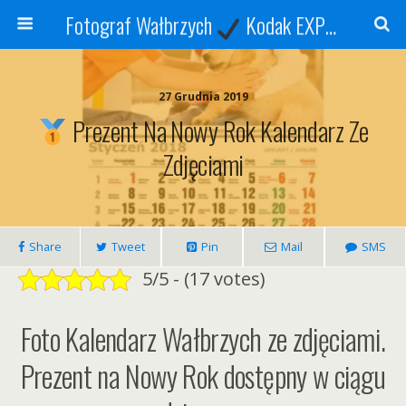
Fotograf Wałbrzych
Kodak EXPRESS
S
27 Grudnia 2019
Prezent Na Nowy Rok Kalendarz Ze
Zdjęciami
Share
Tweet
Pin
Mail
SMS
5/5 - (17 votes)
Foto Kalendarz Wałbrzych ze zdjęciami.
Prezent na Nowy Rok dostępny w ciągu