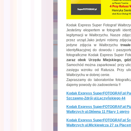
Kodak Express Super Fotograf Wałbrzy
Jesteśmy ekspertem w fotografii identy
legitymacji w Wałbrzychu. Nasze zdję
przez urząd.Jako jedyni robimy zdję
jedyne zdjęcia w Wałbrzychu
trwałe
identyfikacyjnej do dowodu i paszpor
fotograficzne Kodak Express Super Fot
zaraz obok Urzędu Miejskiego, gdz
Samochód można zaparkować przy ulicy 
zasięgu wzroku od Ratusza. Przy uli
Wałbrzychu w dobrej cenie.
Zapraszamy do laboratoriów fotog
dajemy powody do zadowolenia !!
Kodak Express SuperFOTOGRAF.pl Pa
Szczawno-Zdrój ul.Łączyńskiego 44
Kodak Express SuperFOTOGRAF.pl Pi
Wałbrzych ul.Główna 11 Filary 1 piętro
Kodak Express SuperFOTOGRAF.pl Śr
Wałbrzych ul.Mickiewicza 27 za Place