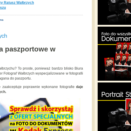
y Ratusz Wałbrzych
uszu
ona
ych
ia paszportowe w
łbrzychu? To proste, ponieważ bardzo blisko Biura
 Fotograf Wałbrzych wyspecjalizowane w fotografii
ymagana do paszportu.
e zaakceptuje poprawnie wykonane fotografie
daje
ych.