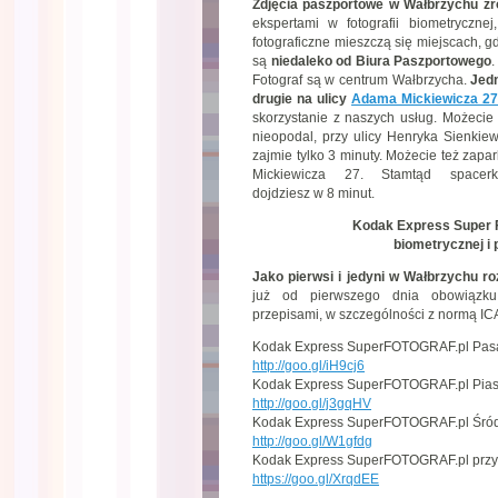
Zdjęcia paszportowe w Wałbrzychu zr
ekspertami w fotografii biometrycznej,
fotograficzne mieszczą się miejscach, 
są
niedaleko od Biura Paszportowego
.
Fotograf są w centrum Wałbrzycha.
Jedn
drugie na ulicy
Adama Mickiewicza 27
skorzystanie z naszych usług. Możecie 
nieopodal, przy ulicy Henryka Sienkie
zajmie tylko 3 minuty. Możecie też zap
Mickiewicza 27. Stamtąd space
dojdziesz w 8 minut.
Kodak Express Super Fo
biometrycznej i
Jako pierwsi i jedyni w Wałbrzychu 
już od pierwszego dnia obowiązku
przepisami, w szczególności z normą I
Kodak Express SuperFOTOGRAF.pl Pasa
http://goo.gl/iH9cj6
Kodak Express SuperFOTOGRAF.pl Pias
http://goo.gl/j3gqHV
Kodak Express SuperFOTOGRAF.pl Śródm
http://goo.gl/W1gfdg
Kodak Express SuperFOTOGRAF.pl przy 
https://goo.gl/XrqdEE