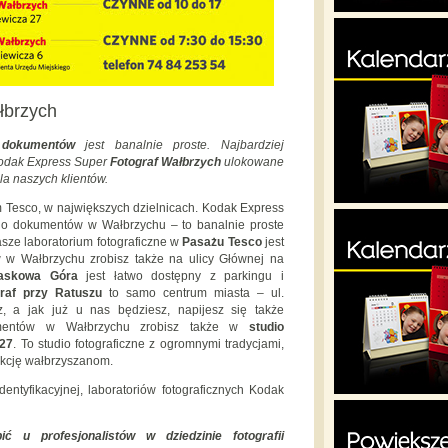
łbrzych
 dokumentów
jest banalnie proste. Najbardziej
Kodak Express Super
Fotograf Wałbrzych
ulokowane
la naszych klientów.
Tesco, w największych dzielnicach. Kodak Express
 do dokumentów w Wałbrzychu – to banalnie proste
sze laboratorium fotograficzne w
Pasażu Tesco
jest
 w Wałbrzychu zrobisz także na ulicy Głównej na
iaskowa Góra
jest łatwo dostępny z parkingu i
raf przy Ratuszu
to samo centrum miasta – ul.
z, a jak już u nas będziesz, napijesz się także
umentów w Wałbrzychu zrobisz także w
studio
 27
. To studio fotograficzne z ogromnymi tradycjami,
fakcję wałbrzyszanom.
dentyfikacyjnej, laboratoriów fotograficznych Kodak
 u profesjonalistów w dziedzinie fotografii