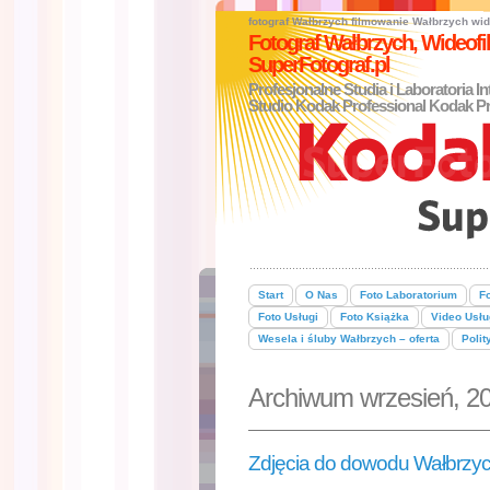
fotograf Wałbrzych
filmowanie Wałbrzych
wid
Fotograf Wałbrzych, Wideo
SuperFotograf.pl
Profesjonalne Studia i Laboratoria I
Studio Kodak Professional Kodak Pr
Start
O Nas
Foto Laboratorium
Fo
Foto Usługi
Foto Książka
Video Usłu
Wesela i śluby Wałbrzych – oferta
Polit
Archiwum wrzesień, 2
Zdjęcia do dowodu Wałbrzy