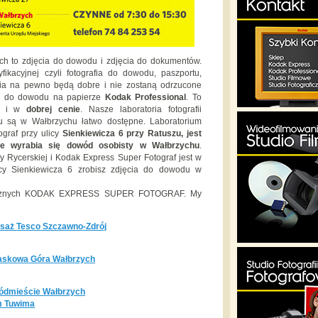
ch to zdjęcia do dowodu i zdjęcia do dokumentów.
fikacyjnej czyli fotografia do dowodu, paszportu,
cia na pewno będą dobre i nie zostaną odrzucone
cia do dowodu na papierze
Kodak Professional
. To
i w
dobrej cenie
. Nasze laboratoria fotografii
tu są w Wałbrzychu łatwo dostępne. Laboratorium
ograf przy ulicy
Sienkiewicza 6 przy Ratuszu, jest
ie wyrabia się dowód osobisty w Wałbrzychu
.
Rycerskiej i Kodak Express Super Fotograf jest w
cy Sienkiewicza 6 zrobisz zdjęcia do dowodu w
raficznych KODAK EXPRESS SUPER FOTOGRAF. My
saż Tesco Szczawno-Zdrój
askowa Góra Wałbrzych
ódmieście Wałbrzych
m Tuwima