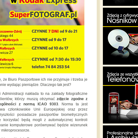
, że Biuro Paszportowe ich nie przyjmuje i trzeba je
bnie wydając pieniądze. Dlaczego tak jest?
Administracji nakłada to na zakłady fotograficzne
lientów, którzy muszą otrzymać
zdjęcie zgodne z
zególności z normą ICAO 9303
. Norma ta jest
twa członkowskie Unii Europejskiej oraz przez
yszłości posiadacze paszportów biometrycznych
ę korzystać będą mogli z automatycznej kontroli
mowanie komputerowe porównywać będzie wizerunek
w mikroprocesorze.