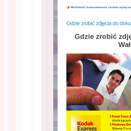
Zdjęcia
Możliwość komentowania
została wyłącz
paszportowe
Wałbrzych
Gdzie zrobić zdjęcia do do
Gdzie zrobić zd
Wał