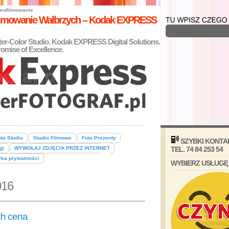
eofilmowanie
filmowanie Wałbrzych – Kodak EXPRESS
nter-Color Studio. Kodak EXPRESS Digital Solutions.
omise of Excellence.
to Studio
Studio Filmowe
Foto Prezenty
SZYBKI KONTA
gi
WYWOŁAJ ZDJĘCIA PRZEZ INTERNET
TEL. 74 84 253 54
yka prywatności
WYBIERZ USŁUGĘ
016
ch cena