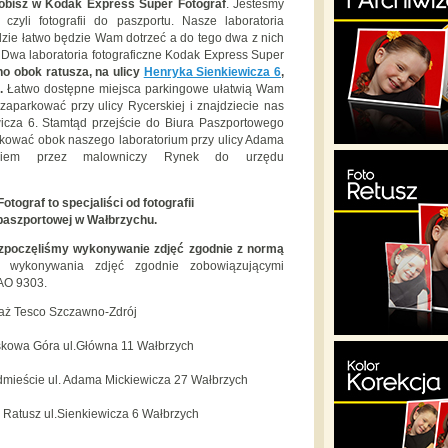
obisz w Kodak Express Super Fotograf
. Jesteśmy
 czyli fotografii do paszportu. Nasze laboratoria
gdzie łatwo będzie Wam dotrzeć a do tego dwa z nich
 Dwa laboratoria fotograficzne Kodak Express Super
o obok ratusza, na ulicy
Henryka Sienkiewicza 6
,
.
Łatwo dostępne miejsca parkingowe ułatwią Wam
zaparkować przy ulicy Rycerskiej i znajdziecie nas
wicza 6. Stamtąd przejście do Biura Paszportowego
arkować obok naszego laboratorium przy ulicy Adama
rkiem przez malowniczy Rynek do urzędu
tograf to specjaliści od fotografii
 paszportowej w Wałbrzychu.
rozpoczęliśmy wykonywanie zdjęć zgodnie z normą
 wykonywania zdjęć zgodnie zobowiązującymi
CAO 9303.
ż Tesco Szczawno-Zdrój
kowa Góra ul.Główna 11 Wałbrzych
ieście ul. Adama Mickiewicza 27 Wałbrzych
Ratusz ul.Sienkiewicza 6 Wałbrzych