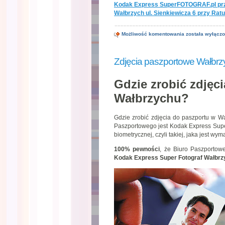
Kodak Express SuperFOTOGRAF.pl prz
Wałbrzych ul. Sienkiewicza 6 przy Rat
Zdjęcia
Możliwość komentowania
została wyłącz
do
dowodu
Wałbrzych
cena
Zdjęcia paszportowe Wałbrz
Gdzie zrobić zdjęc
Wałbrzychu?
Gdzie zrobić zdjęcia do paszportu w Wa
Paszportowego jest Kodak Express Super
biometrycznej, czyli takiej, jaka jest w
100% pewności
, że Biuro Paszportow
Kodak Express Super Fotograf Wałbrz