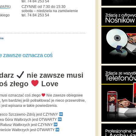
tel. 74 84 253 54
MAPA)
CZYNNE od 7:30 do 15:30
sobota – niedziela na zamówienie
skiego
tel. 74 84 253 54
ona
e zawsze oznacza coś
ndarz
nie zawsze musi
oś złego
Love
musi oznaczać coś złego
Nie zawsze obiegowe
ym bardziej jeśli potraktować je nieco przewrotnie,
jest wpisana w takie powiedzenia.
Tesco Szczawno-Zdrój jest CZYNNY
owa Góra Wałbrzych jest OTWARTY
y Ratusz Wałbrzych jest CZYNNY
mieście Wałbrzych jest OTWARTY