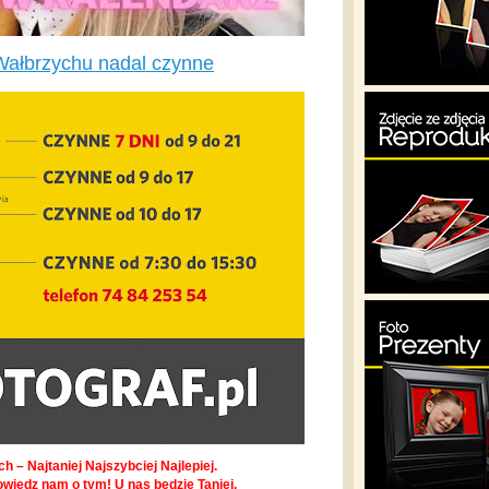
Wałbrzychu nadal czynne
h – Najtaniej Najszybciej Najlepiej.
owiedz nam o tym! U nas będzie Taniej.