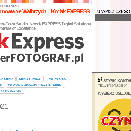
eofilmowanie
filmowanie Wałbrzych – Kodak EXPRESS
nter-Color Studio. Kodak EXPRESS Digital Solutions.
omise of Excellence.
to Studio
Studio Filmowe
Foto Prezenty
SZYBKI KONTA
gi
WYWOŁAJ ZDJĘCIA PRZEZ INTERNET
TEL. 74 84 253 54
yka prywatności
WYBIERZ USŁUGĘ
021