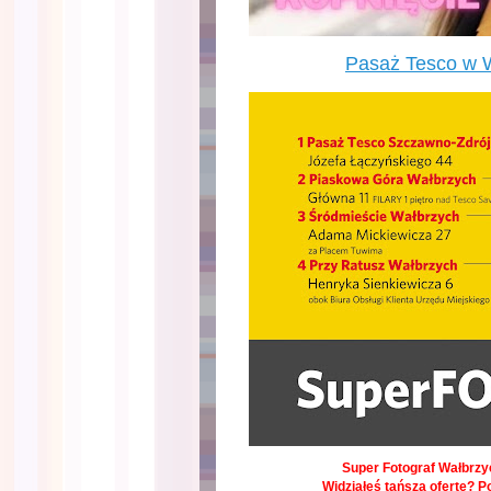
Pasaż Tesco w 
Super Fotograf Wałbrzyc
Widziałeś tańszą ofertę? P