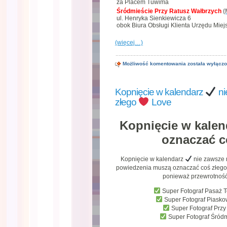
za Placem Tuwima
Śródmieście Przy Ratusz Wałbrzych
(
ul. Henryka Sienkiewicza 6
obok Biura Obsługi Klienta Urzędu Miej
(więcej…)
Nowe
Możliwość komentowania
została wyłącz
dowody
osobiste
już
Kopnięcie w kalendarz
ni
od
8
złego
Love
listopada
2021
Love
Kopnięcie w kale
oznaczać c
Kopnięcie w kalendarz
nie zawsze 
powiedzenia muszą oznaczać coś złego, t
ponieważ przewrotność 
Super Fotograf Pasaż 
Super Fotograf Piask
Super Fotograf Prz
Super Fotograf Śród