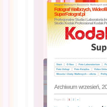
fotograf Wałbrzych
filmowanie Wałbrzych
wid
Fotograf Wałbrzych, Wideo
SuperFotograf.pl
Profesjonalne Studia i Laboratoria I
Studio Kodak Professional Kodak Pr
Start
O Nas
Foto Laboratorium
Fo
Foto Usługi
Foto Książka
Video Usłu
Wesela i śluby Wałbrzych – oferta
Polit
Archiwum wrzesień, 2
Pages (2):
1
2
»