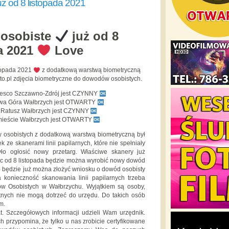
uż od 8 listopada 2021
osobiste
już od 8
a 2021
Love
stopada 2021
z dodatkową warstwą biometryczną
foto.pl zdjęcia biometryczne do dowodów osobistych.
Tesco Szczawno-Zdrój jest CZYNNY
owa Góra Wałbrzych jest OTWARTY
y Ratusz Wałbrzych jest CZYNNY
mieście Wałbrzych jest OTWARTY
osobistych z dodatkową warstwą biometryczną był
k ze skanerami linii papilarnych, które nie spełniały
o ogłosić nowy przetarg. Właściwe skanery już
c od 8 listopada będzie można wyrobić nowy dowód
nie będzie już można złożyć wniosku o dowód osobisty
 konieczność skanowania linii papilarnych trzeba
ów Osobistych w Wałbrzychu. Wyjątkiem są osoby,
tnych nie mogą dotrzeć do urzędu. Do takich osób
m.
 Szczegółowych informacji udzieli Wam urzędnik.
 przypomina, że tylko u nas zrobicie certyfikowane