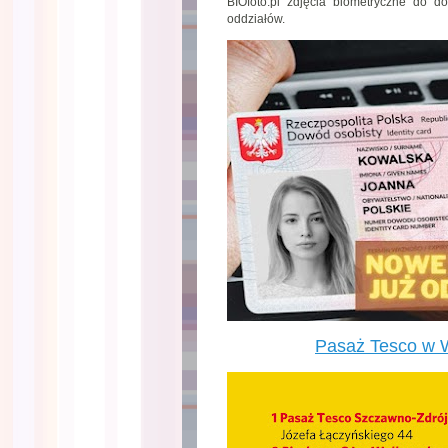
BIOfoto.pl zdjęcia biometryczne do 
oddziałów.
Pasaż Tesco w 