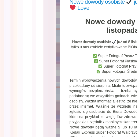
Nowe dowody osobiste
j
Love
Nowe dowody 
listopad
Nowe dowody osobiste
już od 8 li
tylko u nas zrobicie certyfikowane BIO
Super Fotograf Pasaż 
Super Fotograf Piask
Super Fotograf Prz
Super Fotograf Śród
Termin wprowadzenia nowych dowodów 
przekładany od sierpnia. Miało to związe
wymogów bezpieczeństwa i trzeba był
podobno są we wszystkich gminach, wię
osobisty. Ważną informacją jest to, że 
przez internet. Właśnie ze względu na
zgłosić się osobiście do Biura Dowod
które na przykład ze względów zdrowo
przyjedzie urzędnik z mobilnym skanere
Nowe dowody będą ważne 5 lub 10 lat.
Kodak Express Super Fotograf Wałbrzych