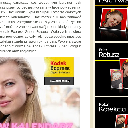
uszą oznaczać coś złego, tym bardziej jeśli
eważ przewrotność jest wpisana w takie powiedzenia.
za”? Otóż Kodak Express Super Fotograf Wałbrzych
ętego kalendarza”. Otóż możecie u nas zamówić
cznie musi zaczynać się od stycznia a kończyć na
zu” możesz zaplanować swój rok od kiedy do kiedy
 Kodak Express Super Fotograf Wałbrzych zawiera
żna powiedzieć że cały rok i poszczególne miesiące
zwlekaj i zaplanuj swój rok już dziś. Wybierz swoje
 jednego z oddziałów Kodak Express Super Fotograf
bliskich oraz znajomych.