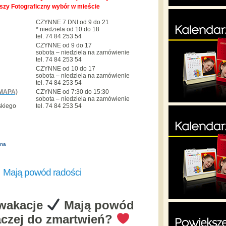
pszy Fotograficzny wybór w mieście
CZYNNE 7 DNI od 9 do 21
* niedziela od 10 do 18
tel. 74 84 253 54
CZYNNE od 9 do 17
sobota – niedziela na zamówienie
tel. 74 84 253 54
CZYNNE od 10 do 17
sobota – niedziela na zamówienie
tel. 74 84 253 54
MAPA)
CZYNNE od 7:30 do 15:30
sobota – niedziela na zamówienie
skiego
tel. 74 84 253 54
ona
Mają powód radości
 wakacje
Mają powód
aczej do zmartwień?