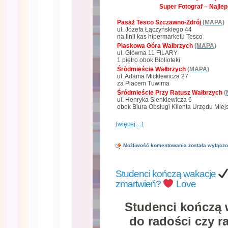
Super Fotograf – Najle
Pasaż Tesco Szczawno-Zdrój
(MAPA)
ul. Józefa Łączyńskiego 44
na linii kas hipermarketu Tesco
Piaskowa Góra Wałbrzych
(MAPA)
ul. Główna 11 FILARY
1 piętro obok Biblioteki
Śródmieście Wałbrzych
(MAPA)
ul. Adama Mickiewicza 27
za Placem Tuwima
Śródmieście Przy Ratusz Wałbrzych
(
ul. Henryka Sienkiewicza 6
obok Biura Obsługi Klienta Urzędu Miej
(więcej…)
Kopnięcie
Możliwość komentowania
została wyłącz
w
kalendarz
nie
Studenci kończą wakacje
zawsze
oznacza
zmartwień?
Love
coś
złego
Love
Studenci kończą
do radości czy r