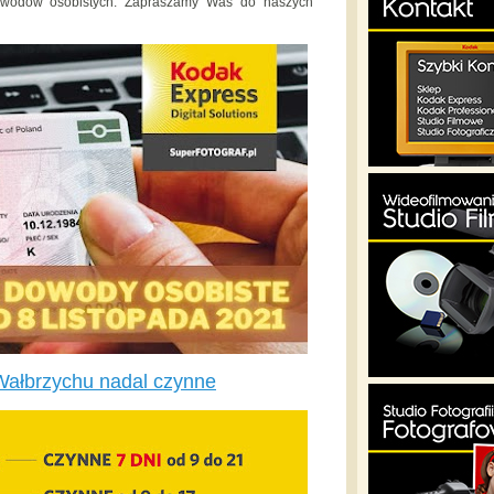
dowodów osobistych. Zapraszamy Was do naszych
Wałbrzychu nadal czynne