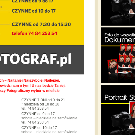
h – Najtaniej Najszybciej Najlepiej.
owiedz nam o tym! U nas będzie Taniej.
pszy Fotograficzny wybór w mieście
CZYNNE 7 DNI od 9 do 21
* niedziela od 10 do 18
tel. 74 84 253 54
CZYNNE od 9 do 17
sobota – niedziela na zamówienie
tel. 74 84 253 54
CZYNNE od 10 do 17
sobota – niedziela na zamówienie