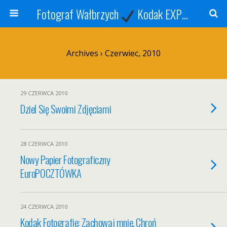
Fotograf Wałbrzych
Kodak EXPRESS
S
Archives › Czerwiec, 2010
29 CZERWCA 2010
Dziel Się Swoimi Zdjęciami
28 CZERWCA 2010
Nowy Papier Fotograficzny
EuroPOCZTÓWKA
24 CZERWCA 2010
Kodak Fotografie: Zachowaj mnie, Chroń