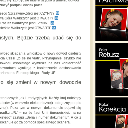
dz się, kto będzie musiał szybko wymienić dowód
 złożyć podpis i odcisk palca.
Tesco Szczawno-Zdrój jest CZYNNY
owa Góra Wałbrzych jest OTWARTY
y Ratusz Wałbrzych jest CZYNNE
mieście Wałbrzych jest OTWARTE
tych. Będzie trzeba udać się do
liwość składania wniosków o nowy dowód osobisty
acia Czesi „to se ne vrati”. Przynajmniej szybko nie
 dowodu osobistego wymusza na nas konieczność
dowodach wynikają z konieczności dostosowania
arlamentu Europejskiego i Rady UE.
Co się zmieni w nowym dowodzie
onicznych jak i tradycyjnych. Każdy kraj należący
alców (w warstwie elektronicznej) i odręczny podpis
cznej). Poza tym w nowym dokumencie pojawi się
adku „PL” – na tle flagi Unii Europejskiej, na na
stego” zastąpi „Seria i numer dokumentu”. A co z
zeskanuje go za pomocą specjalnego skanera.