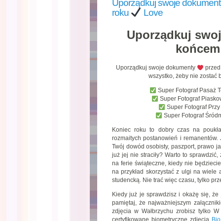
Uporządkuj swoje dokumen
roku
Love
Uporządkuj swo
końcem
Uporządkuj swoje dokumenty
przed
wszystko, żeby nie zosta
Super Fotograf Pasaż 
Super Fotograf Piask
Super Fotograf Prz
Super Fotograf Śród
Koniec roku to dobry czas na poukł
rozmaitych postanowień i remanentów.
Twój dowód osobisty, paszport, prawo ja
już jej nie straciły? Warto to sprawdzić,
na ferie świąteczne, kiedy nie będzieci
na przykład skorzystać z ulgi na wiele 
studencką. Nie trać więc czasu, tylko pr
Kiedy już je sprawdzisz i okażę się, ż
pamiętaj, że najważniejszym załącznik
zdjęcia w Wałbrzychu zrobisz tylko W
certyfikowane biometryczne zdjęcia
Bio