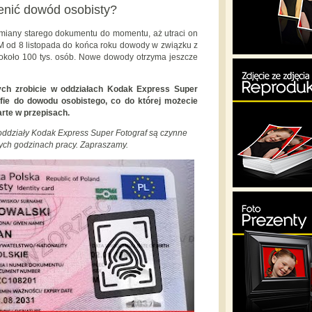
enić dowód osobisty?
ymiany starego dokumentu do momentu, aż utraci on
 od 8 listopada do końca roku dowody w związku z
 około 100 tys. osób. Nowe dowody otrzyma jeszcze
ch zrobicie w oddziałach Kodak Express Super
rafie do dowodu osobistego, co do której możecie
rte w przepisach.
 oddziały Kodak Express Super Fotograf są czynne
ych godzinach pracy. Zapraszamy.