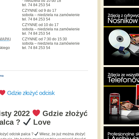
* niedziela od 10 do 18
tel. 74 84 253 54
CZYNNE od 9 do 17
sobota – niedziela na zamówienie
tel. 74 84 253 54
CZYNNE od 10 do 17
sobota – niedziela na zamówienie
tel. 74 84 253 54
MAPA)
CZYNNE od 7:30 do 15:30
sobota – niedziela na zamówienie
skiego
tel. 74 84 253 54
ona
Gdzie złożyć odcisk
sty 2022
Gdzie złożyć
alca ?
Love
łożyć odcisk palca ?
Wiesz, że już można złożyć