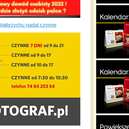
Wałbrzychu nadal czynne