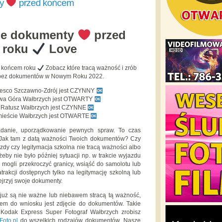
ty
przed końcem
je dokumenty
przed
 roku
Love
 końcem roku
Zobacz które tracą ważność i zrób
ć bez dokumentów w Nowym Roku 2022.
Tesco Szczawno-Zdrój jest CZYNNY
owa Góra Wałbrzych jest OTWARTY
y Ratusz Wałbrzych jest CZYNNE
mieście Wałbrzych jest OTWARTE
adanie, uporządkowanie pewnych spraw. To czas
 Jak tam z datą ważności Twoich dokumentów? Czy
zdy czy legitymacja szkolna nie tracą ważności albo
 żeby nie było później sytuacji np. w trakcie wyjazdu
e mogli przekroczyć granicy, wsiąść do samolotu lub
atrakcji dostępnych tylko na legitymację szkolną lub
zejrzyj swoje dokumenty.
e już są nie ważne lub niebawem stracą tą ważność,
iem do wniosku jest zdjęcie do dokumentów. Takie
 Kodak Express Super Fotograf Wałbrzych zrobisz
Foto.pl
do wszelkich rodzajów dokumentów. Nasze