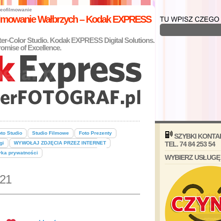
eofilmowanie
filmowanie Wałbrzych – Kodak EXPRESS
nter-Color Studio. Kodak EXPRESS Digital Solutions.
omise of Excellence.
to Studio
Studio Filmowe
Foto Prezenty
SZYBKI KONTA
gi
WYWOŁAJ ZDJĘCIA PRZEZ INTERNET
TEL. 74 84 253 54
yka prywatności
WYBIERZ USŁUGĘ
021