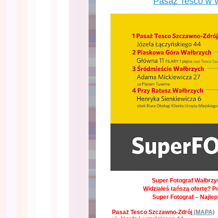
Pasaż Tesco w 
Super Fotograf Wałbrzyc
Widziałeś tańszą ofertę? P
Super Fotograf – Najle
Pasaż Tesco Szczawno-Zdrój
(MAPA)