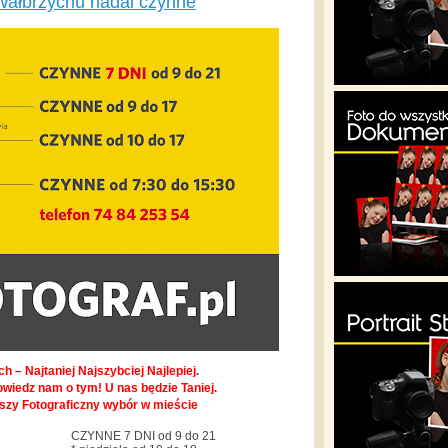
Wałbrzychu nadal czynne
h – Najtaniej Najszybciej Najlepiej.
owiedz nam o tym! U nas będzie Taniej.
pszy Fotograficzny wybór w mieście
CZYNNE 7 DNI od 9 do 21