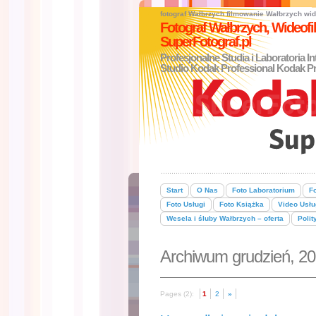
fotograf Wałbrzych
filmowanie Wałbrzych
wid
Fotograf Wałbrzych, Wideo
SuperFotograf.pl
Profesjonalne Studia i Laboratoria I
Studio Kodak Professional Kodak Pr
Start
O Nas
Foto Laboratorium
Fo
Foto Usługi
Foto Książka
Video Usłu
Wesela i śluby Wałbrzych – oferta
Polit
Archiwum grudzień, 2
Pages (2):
1
2
»