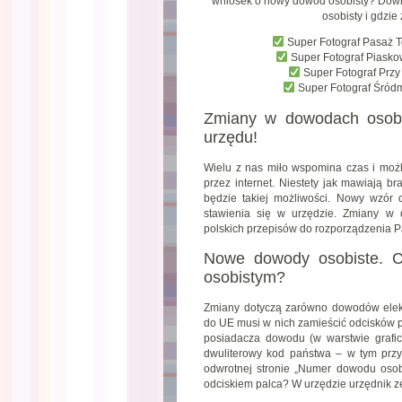
wniosek o nowy dowód osobisty? Dowie
osobisty i gdzie
Super Fotograf Pasaż 
Super Fotograf Piask
Super Fotograf Prz
Super Fotograf Śród
Zmiany w dowodach osobis
urzędu!
Wielu z nas miło wspomina czas i moż
przez internet. Niestety jak mawiają br
będzie takiej możliwości. Nowy wzór
stawienia się w urzędzie. Zmiany w 
polskich przepisów do rozporządzenia P
Nowe dowody osobiste. 
osobistym?
Zmiany dotyczą zarówno dowodów elektr
do UE musi w nich zamieścić odcisków p
posiadacza dowodu (w warstwie grafi
dwuliterowy kod państwa – w tym przyp
odwrotnej stronie „Numer dowodu osobi
odciskiem palca? W urzędzie urzędnik 