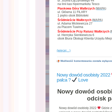
ul. Józefa Łączyńskiego 44
na linii kas hipermarketu Tesco
Piaskowa Góra Wałbrzych
(MAPA)
ul. Główna 11 FILARY
1 piętro obok Biblioteki
Śródmieście Wałbrzych
(MAPA)
ul. Adama Mickiewicza 27
za Placem Tuwima
Śródmieście Przy Ratusz Wałbrzych
(
ul. Henryka Sienkiewicza 6
obok Biura Obsługi Klienta Urzędu Miej
(więcej…)
Uporządkuj
Możliwość komentowania
została wyłącz
swoje
dokumenty
przed
Nowy dowód osobisty 2022
końcem
roku
palca ?
Love
Love
Nowy dowód osobi
odcisk p
Nowy dowód osobisty 2022
Gdzie z