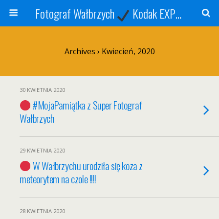
Fotograf Wałbrzych
Kodak EXPRESS
S
Archives › Kwiecień, 2020
30 KWIETNIA 2020
#MojaPamiątka z Super Fotograf
Wałbrzych
29 KWIETNIA 2020
W Wałbrzychu urodziła się koza z
meteorytem na czole !!!!
28 KWIETNIA 2020