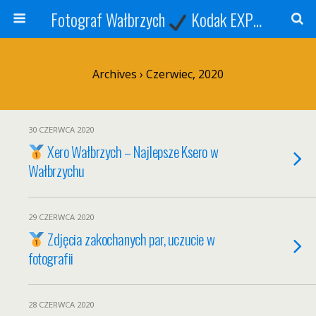
Fotograf Wałbrzych
Kodak EXPRESS
S
Archives › Czerwiec, 2020
30 CZERWCA 2020
Xero Wałbrzych – Najlepsze Ksero w
Wałbrzychu
29 CZERWCA 2020
Zdjęcia zakochanych par, uczucie w
fotografii
28 CZERWCA 2020