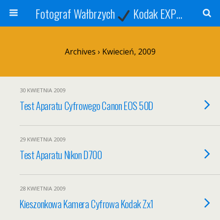
Fotograf Wałbrzych
Kodak EXPRESS
S
Archives › Kwiecień, 2009
30 KWIETNIA 2009
Test Aparatu Cyfrowego Canon EOS 50D
29 KWIETNIA 2009
Test Aparatu Nikon D700
28 KWIETNIA 2009
Kieszonkowa Kamera Cyfrowa Kodak Zx1