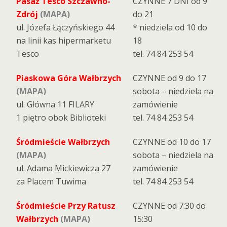
Pasaż Tesco Szczawno-
CZYNNE 7 DNI od 9
Zdrój
(MAPA)
do 21
ul. Józefa Łączyńskiego 44
* niedziela od 10 do
na linii kas hipermarketu
18
Tesco
tel. 74 84 253 54
Piaskowa Góra Wałbrzych
CZYNNE od 9 do 17
(MAPA)
sobota – niedziela na
ul. Główna 11 FILARY
zamówienie
1 piętro obok Biblioteki
tel. 74 84 253 54
Śródmieście Wałbrzych
CZYNNE od 10 do 17
(MAPA)
sobota – niedziela na
ul. Adama Mickiewicza 27
zamówienie
za Placem Tuwima
tel. 74 84 253 54
Śródmieście Przy Ratusz
CZYNNE od 7:30 do
Wałbrzych
(MAPA)
15:30