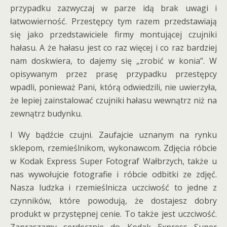
przypadku zazwyczaj w parze idą brak uwagi i
łatwowierność. Przestępcy tym razem przedstawiają
się jako przedstawiciele firmy montującej czujniki
hałasu. A że hałasu jest co raz więcej i co raz bardziej
nam doskwiera, to dajemy się „zrobić w konia”. W
opisywanym przez prasę przypadku przestępcy
wpadli, ponieważ Pani, którą odwiedzili, nie uwierzyła,
że lepiej zainstalować czujniki hałasu wewnątrz niż na
zewnątrz budynku.
I Wy bądźcie czujni. Zaufajcie uznanym na rynku
sklepom, rzemieślnikom, wykonawcom. Zdjęcia róbcie
w Kodak Express Super Fotograf Wałbrzych, także u
nas wywołujcie fotografie i róbcie odbitki ze zdjęć.
Nasza ludzka i rzemieślnicza uczciwość to jedne z
czynników, które powodują, że dostajesz dobry
produkt w przystępnej cenie. To także jest uczciwość.