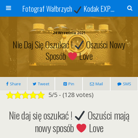
Fotograf Wałbrzych
Kodak EXPRESS
S
24 Września 2021
Nie Daj Się Oszukać !
Oszuści Nowy
Sposób
Love
Share
Tweet
Pin
Mail
SMS
5/5 - (128 votes)
Nie daj się oszukać !
Oszuści mają
nowy sposób
Love