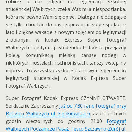
robicie u nas zdjęcie do legitymacji szkolnej
studenckiej Wałbrzych, czeka Was miła niespodzianka,
która na pewno Wam się opłaci. Dlatego nie ociągajcie
się tylko chodźcie do nas i zapewnijcie sobie spokojne
lato i piękne wakacje z nowym zdjęciem do legitymacji
zrobionym w Kodak Express Super Fotograf
Wałbrzych. Legitymacja studencka to tańsze przejazdy
koleją, komunikacją miejską, tańsze noclegi w
niektórych hostelach i schroniskach, tańszy wstęp na
imprezy. To wszystko zyskujesz z nowym zdjęciem do
legitymacji studenckiej w Kodak Express Super
Fotograf Wałbrzych.
Super Fotograf Kodak Express CZYNNE OTWARTE.
Serdecznie Zapraszamy
już od 7:30 rano Fotograf przy
Ratuszu Wałbrzych ul. Sienkiewicza 6
, aż do późnych
godzin wieczornych do godziny 21:00
Fotograf
Wałbrzych Podzamcze
Pasaż Tesco Szczawno-Zdrój ul.