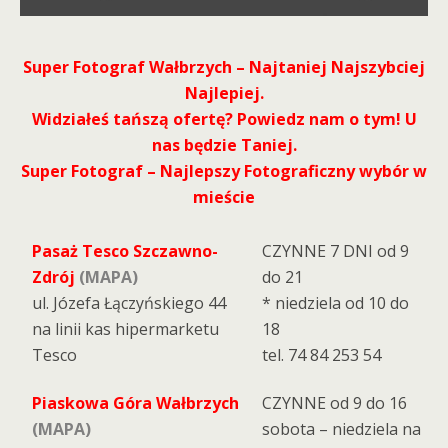
Super Fotograf Wałbrzych – Najtaniej Najszybciej
Najlepiej.
Widziałeś tańszą ofertę? Powiedz nam o tym! U
nas będzie Taniej.
Super Fotograf – Najlepszy Fotograficzny wybór w
mieście
Pasaż Tesco Szczawno-
CZYNNE 7 DNI od 9
Zdrój
(MAPA)
do 21
ul. Józefa Łączyńskiego 44
* niedziela od 10 do
na linii kas hipermarketu
18
Tesco
tel. 74 84 253 54
Piaskowa Góra Wałbrzych
CZYNNE od 9 do 16
(MAPA)
sobota – niedziela na