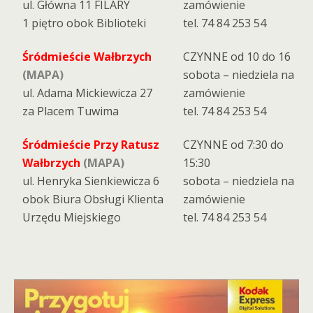
ul. Główna 11 FILARY
zamówienie
1 piętro obok Biblioteki
tel. 74 84 253 54
Śródmieście Wałbrzych
CZYNNE od 10 do 16
(MAPA)
sobota – niedziela na
ul. Adama Mickiewicza 27
zamówienie
za Placem Tuwima
tel. 74 84 253 54
Śródmieście Przy Ratusz
CZYNNE od 7:30 do
Wałbrzych
(MAPA)
15:30
ul. Henryka Sienkiewicza 6
sobota – niedziela na
obok Biura Obsługi Klienta
zamówienie
Urzędu Miejskiego
tel. 74 84 253 54