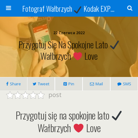
Fotograf Wałbrzych
Kodak EXPRESS
S
22 Czerwca 2022
Przygotuj Się Na Spokojne Lato
Wałbrzych
Love
Share
Tweet
Pin
Mail
SMS
post
Przygotuj się na spokojne lato
Wałbrzych
Love