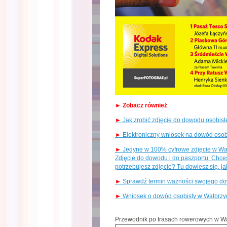
► Zobacz również
►
Jak zrobić zdjęcie do dowodu osobist
►
Elektroniczny wniosek na dowód osobi
►
Jedyne w 100% cyfrowe zdjęcie w Wał
Zdjęcie do dowodu i do paszportu. Chces
potrzebujesz zdjęcie? Tu dowiesz się, j
►
Sprawdź termin ważności swojego do
►
Wniosek o dowód osobisty w Wałbrzyc
Przewodnik po trasach rowerowych w W