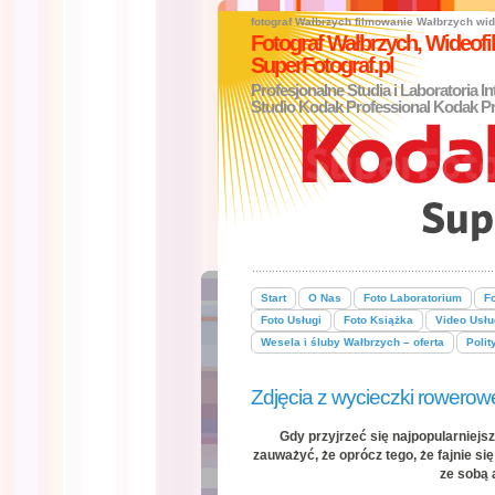
fotograf Wałbrzych
filmowanie Wałbrzych
wid
Fotograf Wałbrzych, Wideo
SuperFotograf.pl
Profesjonalne Studia i Laboratoria I
Studio Kodak Professional Kodak Pr
Start
O Nas
Foto Laboratorium
Fo
Foto Usługi
Foto Książka
Video Usłu
Wesela i śluby Wałbrzych – oferta
Polit
Zdjęcia z wycieczki rowerow
Gdy przyjrzeć się najpopularnie
zauważyć, że oprócz tego, że fajnie się
ze sobą 