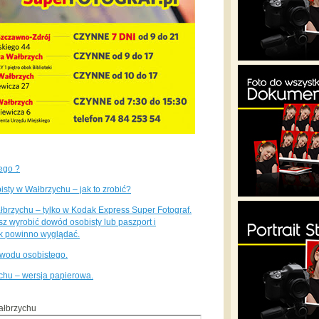
ego ?
sty w Wałbrzychu – jak to zrobić?
brzychu – tylko w Kodak Express Super Fotograf.
z wyrobić dowód osobisty lub paszport i
ak powinno wyglądać.
wodu osobistego.
hu – wersja papierowa.
ałbrzychu