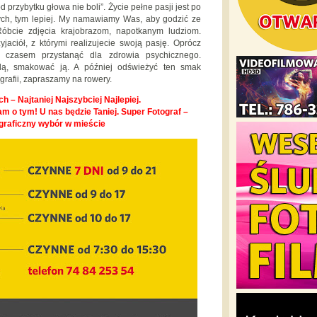
 przybytku głowa nie boli”. Życie pełne pasji jest po
nych, tym lepiej. My namawiamy Was, aby godzić ze
Róbcie zdjęcia krajobrazom, napotkanym ludziom.
zyjaciół, z którymi realizujecie swoją pasję. Oprócz
o czasem przystanąć dla zdrowia psychicznego.
wilą, smakować ją. A później odświeżyć ten smak
grafii, zapraszamy na rowery.
h – Najtaniej Najszybciej Najlepiej.
m o tym! U nas będzie Taniej. Super Fotograf –
graficzny wybór w mieście