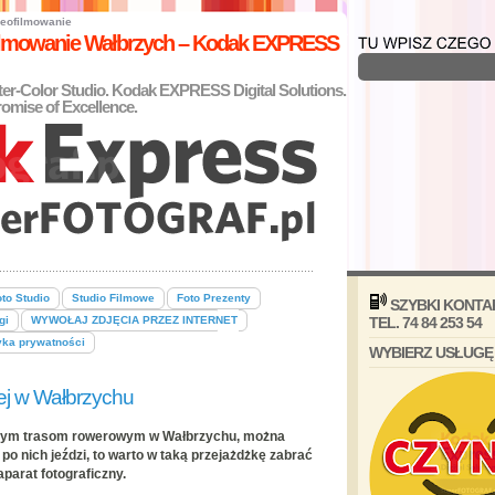
eofilmowanie
filmowanie Wałbrzych – Kodak EXPRESS
nter-Color Studio. Kodak EXPRESS Digital Solutions.
omise of Excellence.
to Studio
Studio Filmowe
Foto Prezenty
SZYBKI KONTA
gi
WYWOŁAJ ZDJĘCIA PRZEZ INTERNET
TEL. 74 84 253 54
yka prywatności
WYBIERZ USŁUGĘ
ej w Wałbrzychu
jszym trasom rowerowym w Wałbrzychu, można
 po nich jeździ, to warto w taką przejażdżkę zabrać
aparat fotograficzny.