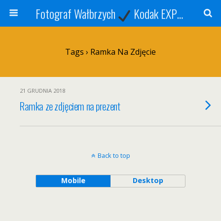
Fotograf Wałbrzych
Kodak EXPRESS
S
Tags › Ramka Na Zdjęcie
21 GRUDNIA 2018
Ramka ze zdjęciem na prezent
Back to top
Mobile
Desktop