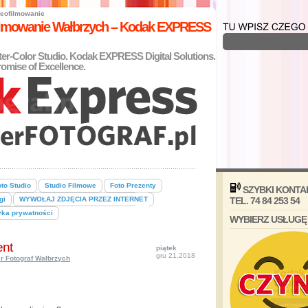
eofilmowanie
filmowanie Wałbrzych – Kodak EXPRESS
nter-Color Studio. Kodak EXPRESS Digital Solutions.
omise of Excellence.
to Studio
Studio Filmowe
Foto Prezenty
SZYBKI KONTA
gi
WYWOŁAJ ZDJĘCIA PRZEZ INTERNET
TEL. 74 84 253 54
yka prywatności
WYBIERZ USŁUGĘ
ent
piątek
gru 21,2018
r Fotograf Wałbrzych