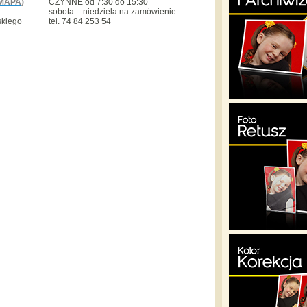
MAPA)
CZYNNE od 7:30 do 15:30
sobota – niedziela na zamówienie
skiego
tel. 74 84 253 54