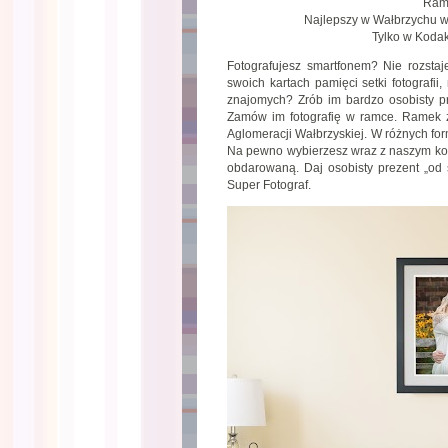
Ramk
Najlepszy w Wałbrzychu wy
Tylko w Kodak
Fotografujesz smartfonem? Nie rozstaj
swoich kartach pamięci setki fotografi
znajomych? Zrób im bardzo osobisty pr
Zamów im fotografię w ramce. Ramek 
Aglomeracji Wałbrzyskiej. W różnych for
Na pewno wybierzesz wraz z naszym kons
obdarowaną. Daj osobisty prezent „od
Super Fotograf.