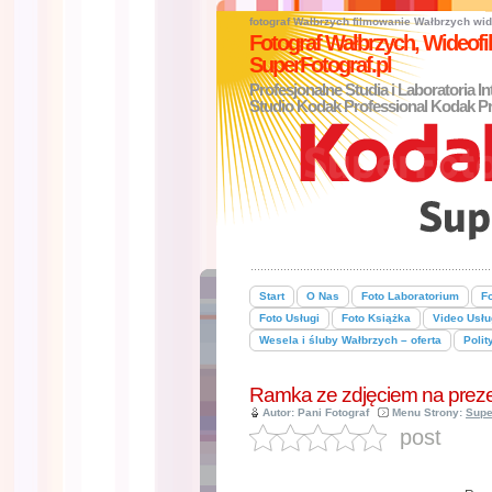
fotograf Wałbrzych
filmowanie Wałbrzych
wid
Fotograf Wałbrzych, Wideo
SuperFotograf.pl
Profesjonalne Studia i Laboratoria I
Studio Kodak Professional Kodak Pr
Start
O Nas
Foto Laboratorium
Fo
Foto Usługi
Foto Książka
Video Usłu
Wesela i śluby Wałbrzych – oferta
Polit
Ramka ze zdjęciem na prez
Autor: Pani Fotograf
Menu Strony:
Supe
post