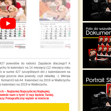
427 powodów do radości. Zapytacie dlaczego? A
ychu to kalendarz na 14 miesięcy (12 miesięcy roku
To w sumie 427 szczęśliwych dni z kalendarzem na
go jeszcze dwa powody, czyli okładkę :-). Wersja
i. format A3 lub A4. Kalendarz na 2019 w Wałbrzychu
po kalendarz na 2019 w Wałbrzychu.
h – Najtaniej Najszybciej Najlepiej.
owiedz nam o tym! U nas będzie Taniej.
pszy Fotograficzny wybór w mieście