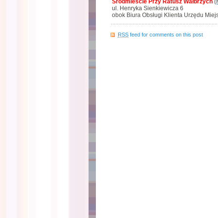
Śródmieście Przy Ratusz Wałbrzych
(
ul. Henryka Sienkiewicza 6
obok Biura Obsługi Klienta Urzędu Miej
RSS
feed for comments on this post