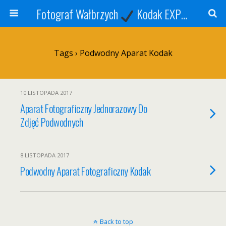
Fotograf Wałbrzych
Kodak EXPRESS
S
Tags › Podwodny Aparat Kodak
10 LISTOPADA 2017
Aparat Fotograficzny Jednorazowy Do
Zdjęć Podwodnych
8 LISTOPADA 2017
Podwodny Aparat Fotograficzny Kodak
Back to top