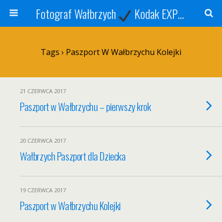
Fotograf Wałbrzych
Kodak EXPRESS
S
Tags › Paszport W Wałbrzychu Kolejki
21 CZERWCA 2017
Paszport w Wałbrzychu – pierwszy krok
20 CZERWCA 2017
Wałbrzych Paszport dla Dziecka
19 CZERWCA 2017
Paszport w Wałbrzychu Kolejki