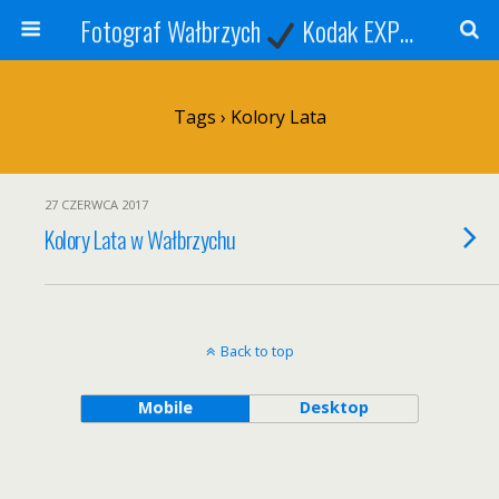
Fotograf Wałbrzych
Kodak EXPRESS
S
Tags › Kolory Lata
27 CZERWCA 2017
Kolory Lata w Wałbrzychu
Back to top
Mobile
Desktop