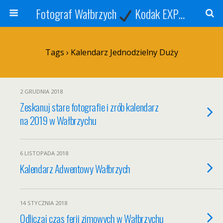
Fotograf Wałbrzych
Kodak EXPRESS
S
Tags › Kalendarz Jednodzielny Duży
2 GRUDNIA 2018
Zeskanuj stare fotografie i zrób kalendarz
na 2019 w Wałbrzychu
6 LISTOPADA 2018
Kalendarz Adwentowy Wałbrzych
14 STYCZNIA 2018
Odliczaj czas ferii zimowych w Wałbrzychu