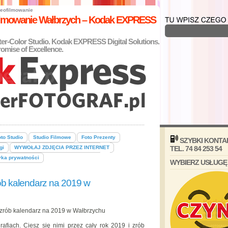
eofilmowanie
filmowanie Wałbrzych – Kodak EXPRESS
nter-Color Studio. Kodak EXPRESS Digital Solutions.
omise of Excellence.
to Studio
Studio Filmowe
Foto Prezenty
SZYBKI KONTA
gi
WYWOŁAJ ZDJĘCIA PRZEZ INTERNET
TEL. 74 84 253 54
yka prywatności
WYBIERZ USŁUGĘ
zrób kalendarz na 2019 w
 i zrób kalendarz na 2019 w Wałbrzychu
rafiach. Ciesz się nimi przez cały rok 2019 i zrób