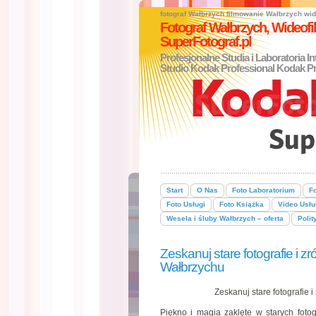
fotograf Wałbrzych
filmowanie Wałbrzych
wid
Fotograf Wałbrzych, Wideo
SuperFotograf.pl
Profesjonalne Studia i Laboratoria I
Studio Kodak Professional Kodak Pr
Start
O Nas
Foto Laboratorium
Fo
Foto Usługi
Foto Książka
Video Usłu
Wesela i śluby Wałbrzych – oferta
Polit
Zeskanuj stare fotografie i 
Wałbrzychu
Zeskanuj stare fotografie
Piękno i magia zaklęte w starych fotog