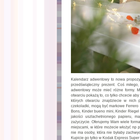
Kalendarz adwentowy to nowa propozyc
przedświąteczny prezent. Coś miłego,
adwentowy może mieć różne formy. Mo
otwarciu pokażą to, co tylko chcecie ab
których otwarciu znajdziecie w nich
czekoladki, mogą być markowe Ferrero R
Bons, Kinder bueno mini, Kinder Riegel
jakości uszlachetnionego papieru, ma
zażyczycie. Oferujemy Wam wiele forma
miejscami, w które możecie włożyć np p
nie ma osoby, która nie byłaby zachw
Kupicie go tylko w Kodak Express Super 