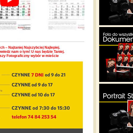
h – Najtaniej Najszybciej Najlepiej.
owiedz nam o tym! U nas będzie Taniej.
pszy Fotograficzny wybór w mieście