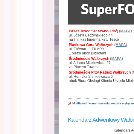
Pasaż Tesco Szczawno-Zdrój
(MAPA)
ul. Józefa Łączyńskiego 44
na linii kas hipermarketu Tesco
Piaskowa Góra Wałbrzych
(MAPA)
ul. Główna 11 FILARY
1 piętro obok Biblioteki
Śródmieście Wałbrzych
(MAPA)
ul. Adama Mickiewicza 27
za Placem Tuwima
Śródmieście Przy Ratusz Wałbrzych
(
ul. Henryka Sienkiewicza 6
obok Biura Obsługi Klienta Urzędu Miej
Zeskanuj
Możliwość komentowania
została wyłącz
stare
fotografie
i
zrób
Kalendarz Adwentowy Wałb
kalendarz
na
2019
w
Kalendarz 
Wałbrzychu