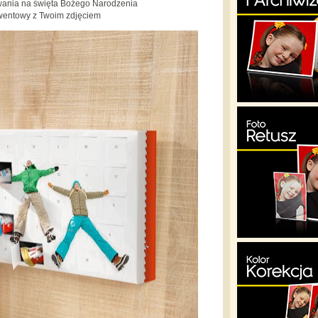
wania na święta Bożego Narodzenia
wentowy z Twoim zdjęciem