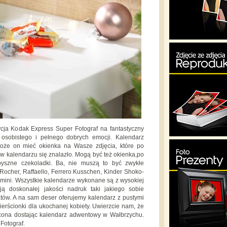
ja Kodak Express Super Fotograf na fantastyczny
 osobistego i pełnego dobrych emocji. Kalendarz
że on mieć okienka na Wasze zdjęcia, które po
y w kalendarzu się znalazło. Mogą być też okienka,po
 pyszne czekoladki. Ba, nie muszą to być zwykłe
ocher, Raffaello, Ferrero Kusschen, Kinder Shoko-
 mini. Wszystkie kalendarze wykonane są z wysokiej
ją doskonałej jakości nadruk taki jakiego sobie
tów. A na sam deser oferujemy kalendarz z pustymi
ierścionki dla ukochanej kobiety. Uwierzcie nam, że
ycona dostając kalendarz adwentowy w Wałbrzychu.
Fotograf.