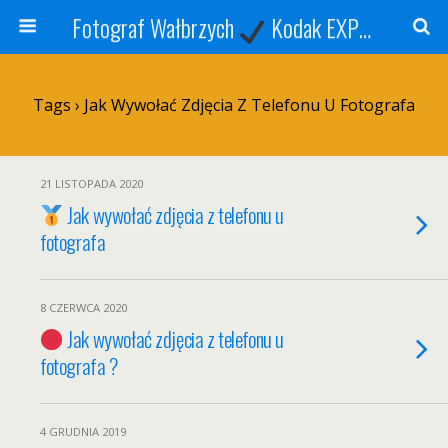
Fotograf Wałbrzych
Kodak EXPRESS
S
Tags › Jak Wywołać Zdjęcia Z Telefonu U Fotografa
21 LISTOPADA 2020
Jak wywołać zdjęcia z telefonu u
fotografa
8 CZERWCA 2020
Jak wywołać zdjęcia z telefonu u
fotografa ?
4 GRUDNIA 2019