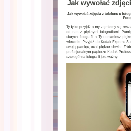
Jak wywołać zdjęci
Jak wywołać zdjęcia z telefonu u fot
Foto
Ty tylko przyjdź a my zajmiemy się resz
od nas z pięknymi fotografiami. Pami
starych fotografii a Ty dostaniesz pię
wiecznie. Przyjdź do Kodak Express Sup
swoją pamięć, ocal piękne chwile. Zrób
profesjonalnym papierze Kodak Profess
szczegół na fotografii jest ważny.