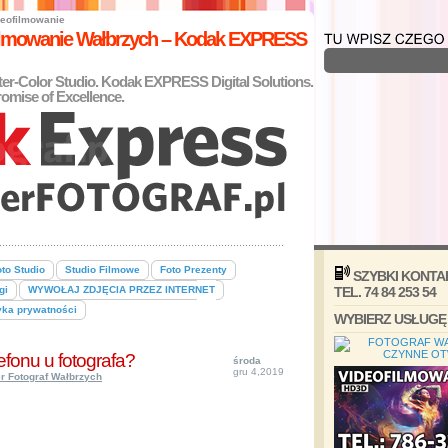
eofilmowanie
filmowanie Wałbrzych – Kodak EXPRESS
nter-Color Studio. Kodak EXPRESS Digital Solutions.
omise of Excellence.
to Studio
Studio Filmowe
Foto Prezenty
SZYBKI KONTA
gi
WYWOŁAJ ZDJĘCIA PRZEZ INTERNET
TEL. 74 84 253 54
yka prywatności
WYBIERZ USŁUGĘ
efonu u fotografa?
środa
gru 4,2019
r Fotograf Wałbrzych