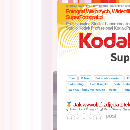
fotograf Wałbrzych
filmowanie Wałbrzych
wid
Fotograf Wałbrzych, Wideo
SuperFotograf.pl
Profesjonalne Studia i Laboratoria I
Studio Kodak Professional Kodak Pr
Start
O Nas
Foto Laboratorium
Fo
Foto Usługi
Foto Książka
Video Usłu
Wesela i śluby Wałbrzych – oferta
Polit
Jak wywołać zdjęcia z tel
Autor: Pani Fotograf
Menu Strony:
Supe
post