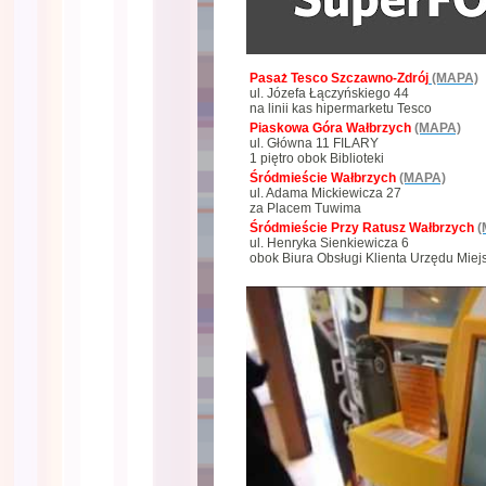
Pasaż Tesco Szczawno-Zdrój
(MAPA)
ul. Józefa Łączyńskiego 44
na linii kas hipermarketu Tesco
Piaskowa Góra Wałbrzych
(MAPA)
ul. Główna 11 FILARY
1 piętro obok Biblioteki
Śródmieście Wałbrzych
(MAPA)
ul. Adama Mickiewicza 27
za Placem Tuwima
Śródmieście Przy Ratusz Wałbrzych
(
ul. Henryka Sienkiewicza 6
obok Biura Obsługi Klienta Urzędu Miej