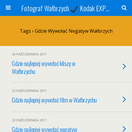
Fotograf Wałbrzych
Kodak EXPRESS
S
Tags › Gdzie Wywołać Negatyw Wałbrzych
24 PAŹDZIERNIKA 2017
Gdzie najlepiej wywołać kliszę w
Wałbrzychu
23 PAŹDZIERNIKA 2017
Gdzie najlepiej wywołać film w Wałbrzychu
22 PAŹDZIERNIKA 2017
Gdzie najlepiej wywołać negatyw