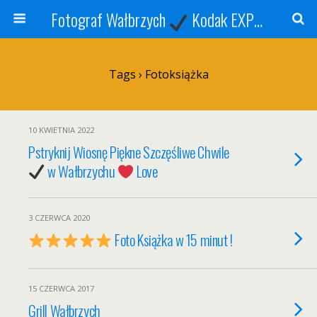
Fotograf Wałbrzych
Kodak EXPRESS
S
Tags › Fotoksiążka
10 KWIETNIA 2022
Pstryknij Wiosnę Piękne Szczęśliwe Chwile
w Wałbrzychu
Love
3 CZERWCA 2020
Foto Książka w 15 minut !
15 CZERWCA 2017
Grill Wałbrzych