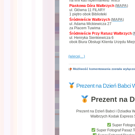
na linii kas hipermarketu Tesco
Piaskowa Góra Wałbrzych
(MAPA)
ul. Główna 11 FILARY
1 piętro obok Biblioteki
Śródmieście Wałbrzych
(MAPA)
ul. Adama Mickiewicza 27
za Placem Tuwima
Śródmieście Przy Ratusz Wałbrzych
(
ul. Henryka Sienkiewicza 6
obok Biura Obsługi Klienta Urzędu Miej
(więcej…)
Foto
Możliwość komentowania
została wyłącz
Kubek
Stalowy
Metalowy
Prezent na Dzień Babci 
w
Wałbrzychu
Love
Prezent na D
Prezent na Dzień Babci i Dziadka W
Wałbrzych Kodak Express S
Super Fotogr
Super Fotograf Pasaż 