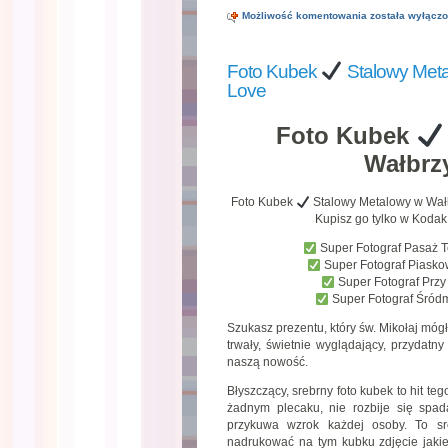
Kubek
Możliwość komentowania
została wyłącz
Wałbrzych
z
Twoim
Foto Kubek
Stalowy Met
zdjęciem
Love
Love
Foto Kubek
Wałbr
Foto Kubek
Stalowy Metalowy w Wa
Kupisz go tylko w Kodak
Super Fotograf Pasaż 
Super Fotograf Piask
Super Fotograf Prz
Super Fotograf Śród
Szukasz prezentu, który św. Mikołaj móg
trwały, świetnie wyglądający, przydatn
naszą nowość.
Błyszczący, srebrny foto kubek to hit te
żadnym plecaku, nie rozbije się spad
przykuwa wzrok każdej osoby. To s
nadrukować na tym kubku zdjęcie jakie 