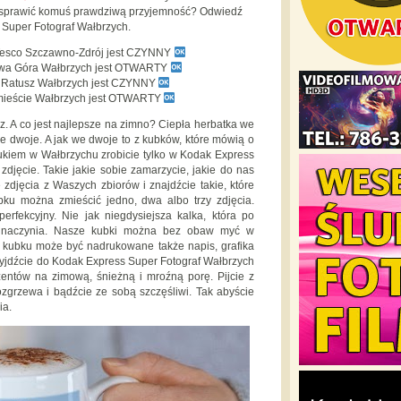
 sprawić komuś prawdziwą przyjemność? Odwiedź
Super Fotograf Wałbrzych.
Tesco Szczawno-Zdrój jest CZYNNY
owa Góra Wałbrzych jest OTWARTY
y Ratusz Wałbrzych jest CZYNNY
mieście Wałbrzych jest OTWARTY
óz. A co jest najlepsze na zimno? Ciepła herbatka we
 we dwoje. A jak we dwoje to z kubków, które mówią o
ukiem w Wałbrzychu zrobicie tylko w Kodak Express
zdjęcie. Takie jakie sobie zamarzycie, jakie do nas
e zdjęcia z Waszych zbiorów i znajdźcie takie, które
ku można zmieścić jedno, dwa albo trzy zdjęcia.
rfekcyjny. Nie jak niegdysiejsza kalka, która po
 z naczynia. Nasze kubki można bez obaw myć w
kubku może być nadrukowane także napis, grafika
rzyjdźcie do Kodak Express Super Fotograf Wałbrzych
entów na zimową, śnieżną i mroźną porę. Pijcie z
zgrzewa i bądźcie ze sobą szczęśliwi. Tak abyście
ia.