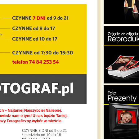
h – Najtaniej Najszybciej Najlepiej.
owiedz nam o tym! U nas będzie Taniej.
pszy Fotograficzny wybór w mieście
CZYNNE 7 DNI od 9 do 21
* niedziela od 10 do 18