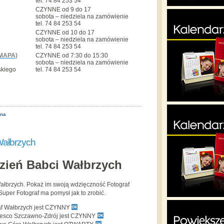
tel. 74 84 253 54
CZYNNE od 9 do 17
sobota – niedziela na zamówienie
tel. 74 84 253 54
CZYNNE od 10 do 17
sobota – niedziela na zamówienie
tel. 74 84 253 54
MAPA)
CZYNNE od 7:30 do 15:30
sobota – niedziela na zamówienie
skiego
tel. 74 84 253 54
ona
Wałbrzych
zień Babci Wałbrzych
ałbrzych. Pokaż im swoją wdzięczność Fotograf
uper Fotograf ma pomysł jak to zrobić.
af Wałbrzych jest CZYNNY
Tesco Szczawno-Zdrój jest CZYNNY