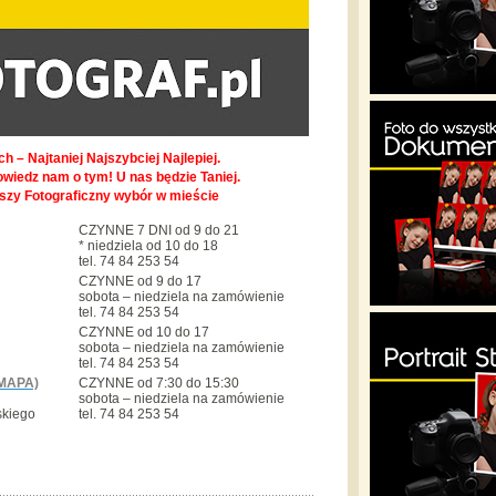
h – Najtaniej Najszybciej Najlepiej.
owiedz nam o tym! U nas będzie Taniej.
pszy Fotograficzny wybór w mieście
CZYNNE 7 DNI od 9 do 21
* niedziela od 10 do 18
tel. 74 84 253 54
CZYNNE od 9 do 17
sobota – niedziela na zamówienie
tel. 74 84 253 54
CZYNNE od 10 do 17
sobota – niedziela na zamówienie
tel. 74 84 253 54
MAPA)
CZYNNE od 7:30 do 15:30
sobota – niedziela na zamówienie
skiego
tel. 74 84 253 54