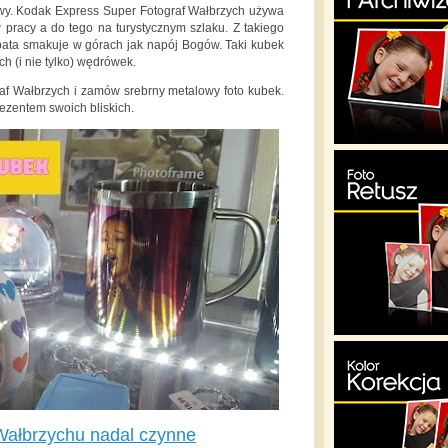
łowy. Kodak Express Super Fotograf Wałbrzych używa
pracy a do tego na turystycznym szlaku. Z takiego
bata smakuje w górach jak napój Bogów. Taki kubek
h (i nie tylko) wędrówek.
af Wałbrzych i zamów srebrny metalowy foto kubek.
rezentem swoich bliskich.
Wałbrzychu nadal czynne