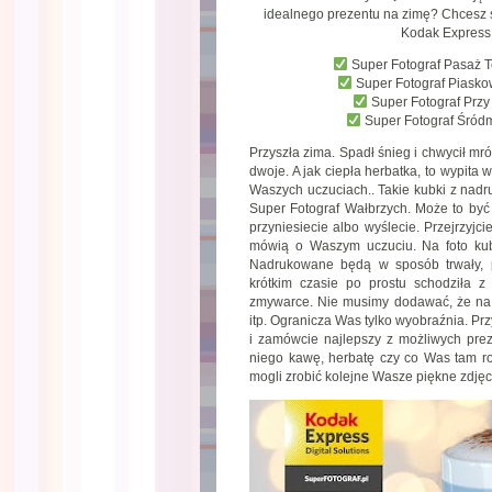
idealnego prezentu na zimę? Chcesz
Kodak Express 
Super Fotograf Pasaż 
Super Fotograf Piask
Super Fotograf Prz
Super Fotograf Śród
Przyszła zima. Spadł śnieg i chwycił mr
dwoje. A jak ciepła herbatka, to wypita
Waszych uczuciach.. Takie kubki z nadr
Super Fotograf Wałbrzych. Może to być 
przyniesiecie albo wyślecie. Przejrzyjci
mówią o Waszym uczuciu. Na foto kub
Nadrukowane będą w sposób trwały, pe
krótkim czasie po prostu schodziła
zmywarce. Nie musimy dodawać, że na 
itp. Ogranicza Was tylko wyobraźnia. P
i zamówcie najlepszy z możliwych prez
niego kawę, herbatę czy co Was tam ro
mogli zrobić kolejne Wasze piękne zdjęc