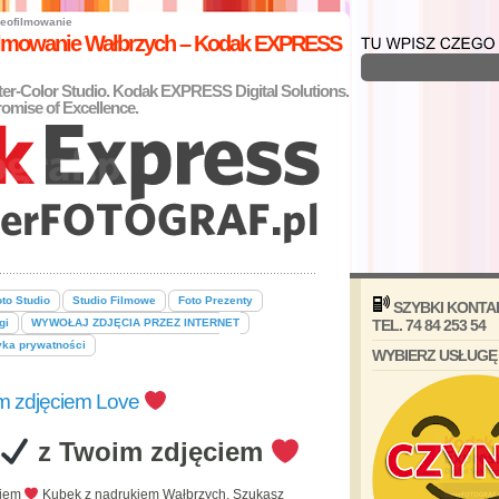
eofilmowanie
filmowanie Wałbrzych – Kodak EXPRESS
nter-Color Studio. Kodak EXPRESS Digital Solutions.
omise of Excellence.
to Studio
Studio Filmowe
Foto Prezenty
SZYBKI KONTA
gi
WYWOŁAJ ZDJĘCIA PRZEZ INTERNET
TEL. 74 84 253 54
yka prywatności
WYBIERZ USŁUGĘ
m zdjęciem Love
z Twoim zdjęciem
ciem
Kubek z nadrukiem Wałbrzych. Szukasz