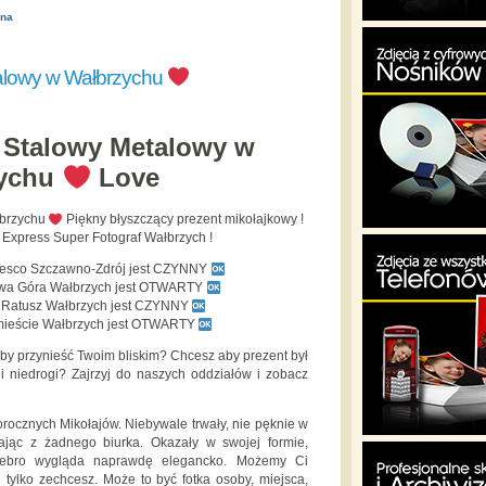
ona
alowy w Wałbrzychu
Stalowy Metalowy w
zychu
Love
łbrzychu
Piękny błyszczący prezent mikołajkowy !
 Express Super Fotograf Wałbrzych !
Tesco Szczawno-Zdrój jest CZYNNY
owa Góra Wałbrzych jest OTWARTY
y Ratusz Wałbrzych jest CZYNNY
mieście Wałbrzych jest OTWARTY
łby przynieść Twoim bliskim? Chcesz aby prezent był
y i niedrogi? Zajrzyj do naszych oddziałów i zobacz
gorocznych Mikołajów. Niebywale trwały, nie pęknie w
ając z żadnego biurka. Okazały w swojej formie,
rebro wygląda naprawdę elegancko. Możemy Ci
tylko zechcesz. Może to być fotka osoby, miejsca,