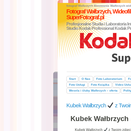
fotograf Wałbrzych
filmowanie Wałbrzych
wid
Fotograf Wałbrzych, Wideo
SuperFotograf.pl
Profesjonalne Studia i Laboratoria I
Studio Kodak Professional Kodak Pr
Start
O Nas
Foto Laboratorium
Fo
Foto Usługi
Foto Książka
Video Usłu
Wesela i śluby Wałbrzych – oferta
Polit
Kubek Wałbrzych
z Twoi
Kubek Wałbrzych
Kubek Wałbrzych
z Twoim zdję