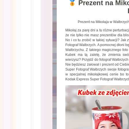
Prezent na Mik
Prezent na Mikołaja w Wałbrzych
Mikołaj za parę dni a tu różne perturb
że nie tylko nie masz prezentów dla bli
No i co tu zrobić w takiej sytuacji? J
Fotograf Wałbrzych. A pomocnej dłoni bę
Wałbrzychu. Z takiego magicznego foto
Kubek ma tą zaletę, że zmienia swó
wierzysz? Przyjdź do fotograf Wałbrzych 
Nie będziesz żałował i prezent od Cieb
Super Fotograf Wałbrzych swoje fotograf
w specjalnej mikołajkowej cenie bo t
Kodak Express Super Fotograf Wałbrzyc