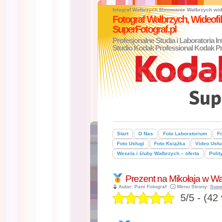
fotograf Wałbrzych
filmowanie Wałbrzych
wid
Fotograf Wałbrzych, Wideo
SuperFotograf.pl
Profesjonalne Studia i Laboratoria I
Studio Kodak Professional Kodak Pr
Start
O Nas
Foto Laboratorium
Fo
Foto Usługi
Foto Książka
Video Usłu
Wesela i śluby Wałbrzych – oferta
Polit
Prezent na Mikołaja w W
Autor: Pani Fotograf
Menu Strony:
Supe
5/5 - (42