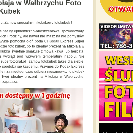
ołaja w Wałbrzychu Foto
Kubek
u. Zamów specjalny mikołajkowy fotokubek !
acje natury epidemiczno-obostrzeniowej spowodowały,
skich i rodziny, ale nawet nie masz na nie pomysłów.
ak zwykle pomocną dłoń poda Ci Kodak Express Super
dzie foto kubek, bo to idealny prezent na Mikołaja w
 kubka świetnie smakuje zimowa kawa lub herbata.
j wygląd pod wpływem temperatury napoju. Nie
superfotograf.pl i zamów fotokubek także dla siebie.
ie spodoba się każdemu. Przynieś do Kodak Express
ie i za niedługi czas odbierz niesamowity fotokubek
o Twój idealny prezent na Mikołaja w Wałbrzychu.
h zaprasza.