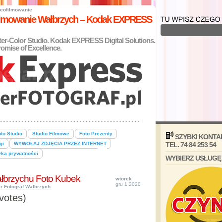
eofilmowanie
filmowanie Wałbrzych – Kodak EXPRESS
nter-Color Studio. Kodak EXPRESS Digital Solutions.
omise of Excellence.
to Studio
Studio Filmowe
Foto Prezenty
SZYBKI KONTA
gi
WYWOŁAJ ZDJĘCIA PRZEZ INTERNET
TEL. 74 84 253 54
yka prywatności
WYBIERZ USŁUGĘ
ałbrzychu Foto Kubek
wtorek
gru 1,2020
r Fotograf Wałbrzych
 votes)