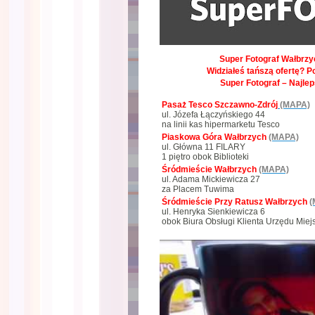
Super Fotograf Wałbrzyc
Widziałeś tańszą ofertę? P
Super Fotograf – Najle
Pasaż Tesco Szczawno-Zdrój
(MAPA)
ul. Józefa Łączyńskiego 44
na linii kas hipermarketu Tesco
Piaskowa Góra Wałbrzych
(MAPA)
ul. Główna 11 FILARY
1 piętro obok Biblioteki
Śródmieście Wałbrzych
(MAPA)
ul. Adama Mickiewicza 27
za Placem Tuwima
Śródmieście Przy Ratusz Wałbrzych
(
ul. Henryka Sienkiewicza 6
obok Biura Obsługi Klienta Urzędu Miej