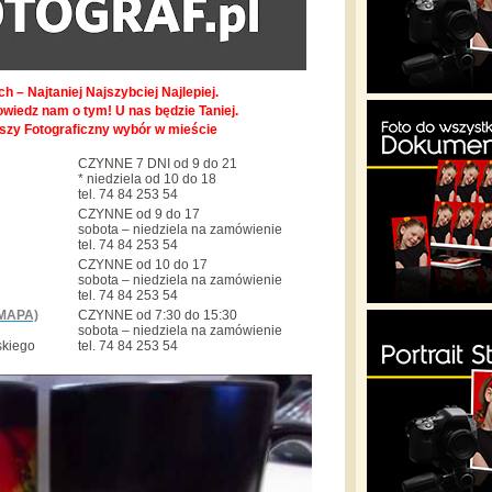
h – Najtaniej Najszybciej Najlepiej.
owiedz nam o tym! U nas będzie Taniej.
pszy Fotograficzny wybór w mieście
CZYNNE 7 DNI od 9 do 21
* niedziela od 10 do 18
tel. 74 84 253 54
CZYNNE od 9 do 17
sobota – niedziela na zamówienie
tel. 74 84 253 54
CZYNNE od 10 do 17
sobota – niedziela na zamówienie
tel. 74 84 253 54
MAPA)
CZYNNE od 7:30 do 15:30
sobota – niedziela na zamówienie
skiego
tel. 74 84 253 54