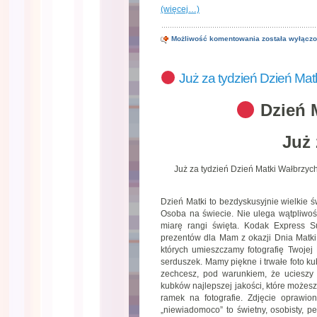
(więcej…)
Możliwość komentowania
została wyłącz
Prezent
na
Dzień
Matki
Już za tydzień Dzień Mat
na
ostatnią
chwilę
!
Dzień 
Już 
Już za tydzień Dzień Matki Wałbrzyc
Dzień Matki to bezdyskusyjnie wielkie ś
Osoba na świecie. Nie ulega wątpliwośc
miarę rangi święta. Kodak Express S
prezentów dla Mam z okazji Dnia Matki 
których umieszczamy fotografię Twoj
serduszek. Mamy piękne i trwałe foto kub
zechcesz, pod warunkiem, że uciesz
kubków najlepszej jakości, które możes
ramek na fotografie. Zdjęcie oprawi
„niewiadomoco” to świetny, osobisty, p