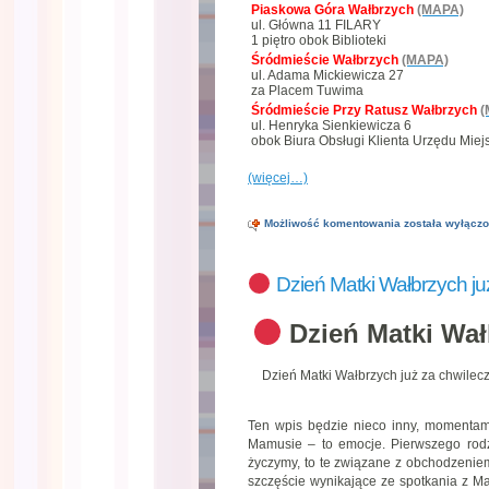
Piaskowa Góra Wałbrzych
(MAPA)
ul. Główna 11 FILARY
1 piętro obok Biblioteki
Śródmieście Wałbrzych
(MAPA)
ul. Adama Mickiewicza 27
za Placem Tuwima
Śródmieście Przy Ratusz Wałbrzych
(
ul. Henryka Sienkiewicza 6
obok Biura Obsługi Klienta Urzędu Miej
(więcej…)
Możliwość komentowania
została wyłącz
Już
za
tydzień
Dzień
Dzień Matki Wałbrzych ju
Matki
Wałbrzych
Dzień Matki Wał
Dzień Matki Wałbrzych już za chwilec
Ten wpis będzie nieco inny, momentam
Mamusie – to emocje. Pierwszego rodz
życzymy, to te związane z obchodzenie
szczęście wynikające ze spotkania z M