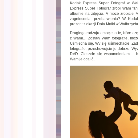
Kodak Express Super Fotograf w Wałb
Express Super Fotograf zrobi Wam fanta
albumie na zdjęcia. A może zrobicie Ma
zagniecenia, przebarwienia? W Koda
prezent z okazji Dnia Matki w Wałbrzych
Drugiego rodzaju emocje to te, które cz
z Wami… Zostały Wam fotografie, może 
Uśmiecha się. Wy się uśmiechacie. Zadb
fotografie, przechowujcie je dobrze. Wyw
DVD. Cieszcie się wspomnieniami… K
Wam je ocalić..