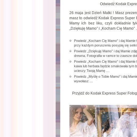
Odwiedź Kodak Expres
26 maja jest Dzień Matki ! Masz prezen
masz to odwiedź Kodak Express Super Fo
Mamy ich bez liku, czyli dokładnie t
„Dziękuję Mamo” i „Kocham Cię Mamo”
Powiedz „Kocham Cię Mamo” i daj Mamie fot
przy każdym poruszeniu posypią się setk
Powiedz „Dziękuję Mamo” i daj Mamie zdjęc
drewna. Fotografia w ramce to zawsze do
Powiedz „Kocham Cię Mamo” i daj Mamie fa
kawa lub herbata będzie smakowała tym ba
ucieszy Twoją Mamę …
Powiedz „Myślę o Tobie Mamo” i daj Mamie
wywołasz …
Przyjdź do Kodak Express Super Fotogra