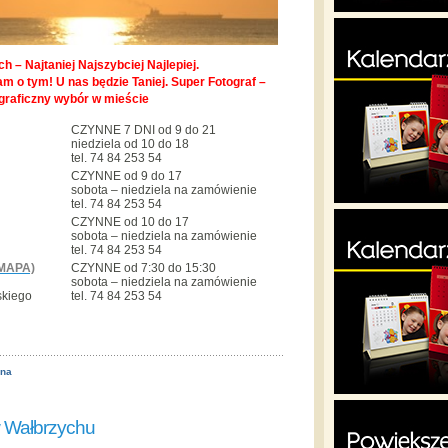
h – Najtaniej Najszybciej Najlepiej.
m o tym! U nas będzie Taniej. Super Fotograf –
graficzny wybór w mieście
CZYNNE 7 DNI od 9 do 21
niedziela od 10 do 18
tel. 74 84 253 54
CZYNNE od 9 do 17
sobota – niedziela na zamówienie
tel. 74 84 253 54
CZYNNE od 10 do 17
sobota – niedziela na zamówienie
tel. 74 84 253 54
MAPA)
CZYNNE od 7:30 do 15:30
sobota – niedziela na zamówienie
skiego
tel. 74 84 253 54
ona
w Wałbrzychu