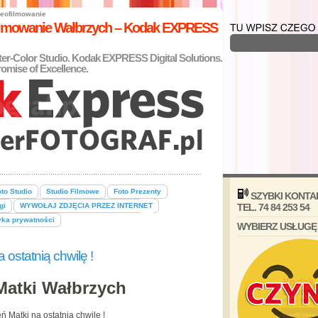
eofilmowanie
filmowanie Wałbrzych – Kodak EXPRESS
nter-Color Studio. Kodak EXPRESS Digital Solutions.
omise of Excellence.
to Studio
Studio Filmowe
Foto Prezenty
SZYBKI KONTA
gi
WYWOŁAJ ZDJĘCIA PRZEZ INTERNET
TEL. 74 84 253 54
yka prywatności
WYBIERZ USŁUGĘ
 ostatnią chwilę !
Matki Wałbrzych
ń Matki na ostatnią chwilę !