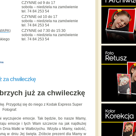
CZYNNE od 9 do 17
sobota – niedziela na zamówienie
tel. 74 84 253 54
CZYNNE od 10 do 17
sobota – niedziela na zamówienie
tel. 74 84 253 54
MAPA)
CZYNNE od 7:30 do 15:30
sobota – niedziela na zamówienie
skiego
tel. 74 84 253 54
ona
ż za chwileczkę
brzych już za chwileczkę
zkę. Przygotuj się do niego z Kodak Express Super
Fotograf.
i wyczujecie emocje. Tak będzie, bo nasze Mamy,
aju emocje i tych Wam szczerze na jak najdłużej
m Dnia Matki w Wałbrzychu. Wizyta u Mamy, radość,
amą w dniu Jej święta. Zróbcie prezent dla Mamy w