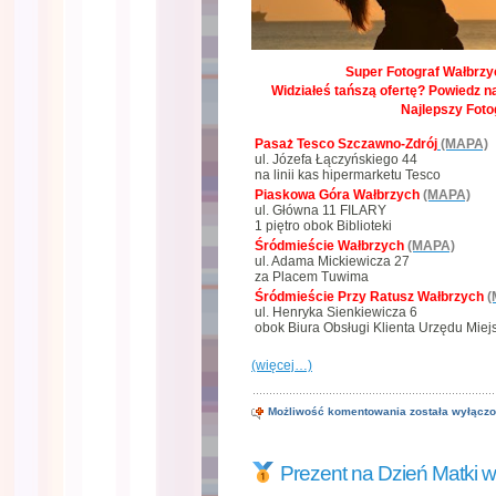
Super Fotograf Wałbrzyc
Widziałeś tańszą ofertę? Powiedz na
Najlepszy Foto
Pasaż Tesco Szczawno-Zdrój
(MAPA)
ul. Józefa Łączyńskiego 44
na linii kas hipermarketu Tesco
Piaskowa Góra Wałbrzych
(MAPA)
ul. Główna 11 FILARY
1 piętro obok Biblioteki
Śródmieście Wałbrzych
(MAPA)
ul. Adama Mickiewicza 27
za Placem Tuwima
Śródmieście Przy Ratusz Wałbrzych
(
ul. Henryka Sienkiewicza 6
obok Biura Obsługi Klienta Urzędu Miej
(więcej…)
Możliwość komentowania
została wyłącz
Dzień
Matki
Wałbrzych
już
Prezent na Dzień Matki 
za
chwileczkę