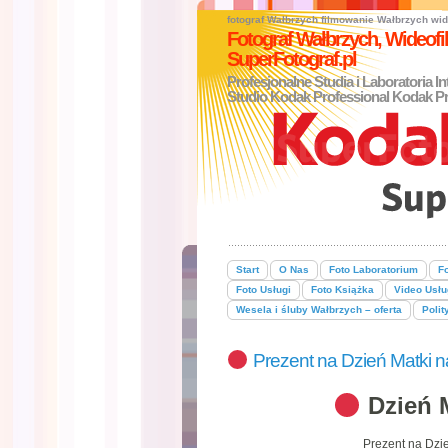
fotograf Wałbrzych
filmowanie Wałbrzych
wid
Fotograf Wałbrzych, Wideo
SuperFotograf.pl
Profesjonalne Studia i Laboratoria I
Studio Kodak Professional Kodak Pr
Start
O Nas
Foto Laboratorium
Fo
Foto Usługi
Foto Książka
Video Usłu
Wesela i śluby Wałbrzych – oferta
Polit
Prezent na Dzień Matki na
Dzień 
Prezent na Dzie