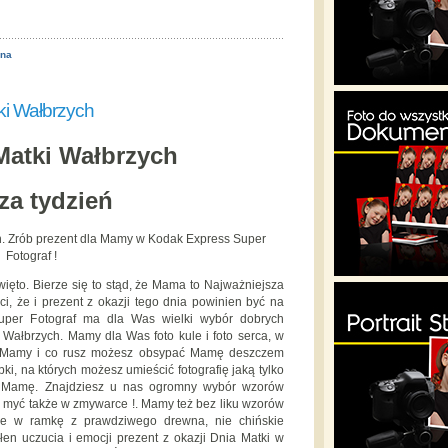
ona
ki Wałbrzych
Matki Wałbrzych
za tydzień
h. Zrób prezent dla Mamy w Kodak Express Super
Fotograf !
więto. Bierze się to stąd, że Mama to Najważniejsza
i, że i prezent z okazji tego dnia powinien być na
uper Fotograf ma dla Was wielki wybór dobrych
Wałbrzych. Mamy dla Was foto kule i foto serca, w
ej Mamy i co rusz możesz obsypać Mamę deszczem
ki, na których możesz umieścić fotografię jaką tylko
y Mamę. Znajdziesz u nas ogromny wybór wzorów
z myć także w zmywarce !. Mamy też bez liku wzorów
one w ramkę z prawdziwego drewna, nie chińskie
ełen uczucia i emocji prezent z okazji Dnia Matki w