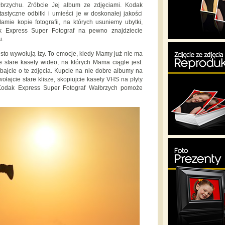
rzychu. Zróbcie Jej album ze zdjęciami. Kodak
styczne odbitki i umieści je w doskonałej jakości
mie kopie fotografii, na których usuniemy ubytki,
k Express Super Fotograf na pewno znajdziecie
u.
ęsto wywołują łzy. To emocje, kiedy Mamy już nie ma
stare kasety wideo, na których Mama ciągle jest.
ajcie o te zdjęcia. Kupcie na nie dobre albumy na
ołajcie stare klisze, skopiujcie kasety VHS na płyty
odak Express Super Fotograf Wałbrzych pomoże