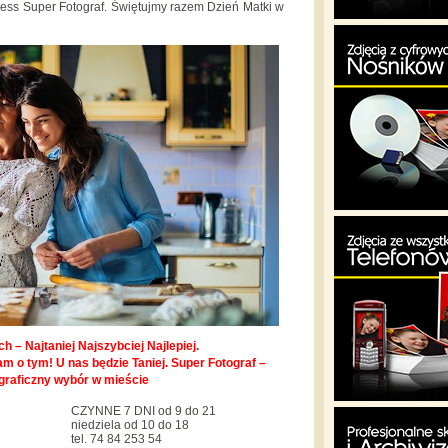
ss Super Fotograf. Świętujmy razem Dzień Matki w
h – Najtaniej Najszybciej Najlepiej.
m o tym! U nas będzie Taniej. Super Fotograf –
graficzny wybór w mieście
CZYNNE 7 DNI od 9 do 21
niedziela od 10 do 18
tel. 74 84 253 54