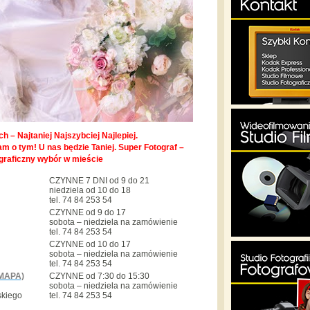
h – Najtaniej Najszybciej Najlepiej.
m o tym! U nas będzie Taniej. Super Fotograf –
graficzny wybór w mieście
CZYNNE 7 DNI od 9 do 21
niedziela od 10 do 18
tel. 74 84 253 54
CZYNNE od 9 do 17
sobota – niedziela na zamówienie
tel. 74 84 253 54
CZYNNE od 10 do 17
sobota – niedziela na zamówienie
tel. 74 84 253 54
MAPA)
CZYNNE od 7:30 do 15:30
sobota – niedziela na zamówienie
skiego
tel. 74 84 253 54