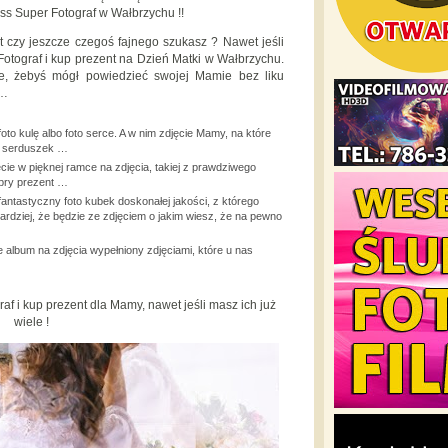
s Super Fotograf w Wałbrzychu !!
t czy jeszcze czegoś fajnego szukasz ? Nawet jeśli
tograf i kup prezent na Dzień Matki w Wałbrzychu.
yle, żebyś mógł powiedzieć swojej Mamie bez liku
 …
o kulę albo foto serce. A w nim zdjęcie Mamy, na które
i serduszek …
ie w pięknej ramce na zdjęcia, takiej z prawdziwego
bry prezent …
ntastyczny foto kubek doskonałej jakości, z którego
rdziej, że będzie ze zdjęciem o jakim wiesz, że na pewno
 album na zdjęcia wypełniony zdjęciami, które u nas
f i kup prezent dla Mamy, nawet jeśli masz ich już
wiele !