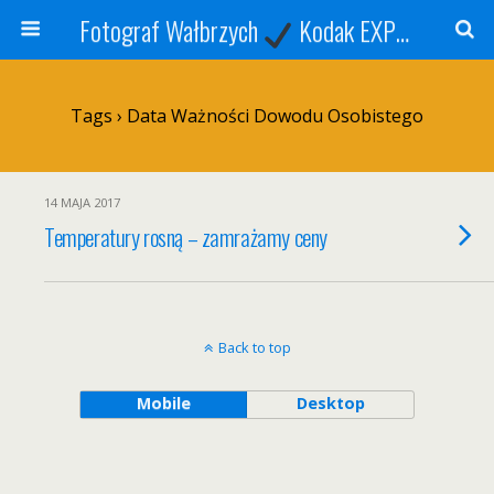
Fotograf Wałbrzych
Kodak EXPRESS
S
Tags › Data Ważności Dowodu Osobistego
14 MAJA 2017
Temperatury rosną – zamrażamy ceny
Back to top
Mobile
Desktop