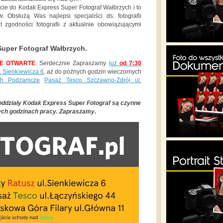
e do Kodak Express Super Fotograf Wałbrzych i to
 Obsłużą Was najlepsi specjaliści ds. fotografii
kat zgodności fotografii z aktualnie obowiązującymi
uper Fotograf Wałbrzych.
E OTWARTE
. Serdecznie Zapraszamy
już
od
7:30
. Sienkiewicza 6
, aż do późnych godzin wieczornych
ych Podzamcze
Pasaż Tesco Szczawno-Zdrój ul.
oddziały Kodak Express Super Fotograf są czynne
ych godzinach pracy. Zapraszamy.