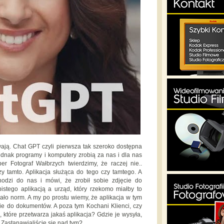
wają. Chat GPT czyli pierwsza tak szeroko dostępna
 jednak programy i komputery zrobią za nas i dla nas
r Fotograf Wałbrzych twierdzimy, że raczej nie..
y tamto. Aplikacja służąca do tego czy tamtego. A
hodzi do nas i mówi, że zrobił sobie zdjęcie do
stego aplikacją a urząd, który rzekomo miałby to
niało norm. A my po prostu wiemy, że aplikacja w tym
cie do dokumentów. A poza tym Kochani Klienci, czy
 które przetwarza jakaś aplikacja? Gdzie je wysyła,
 Zastanawialiście się nad tym?