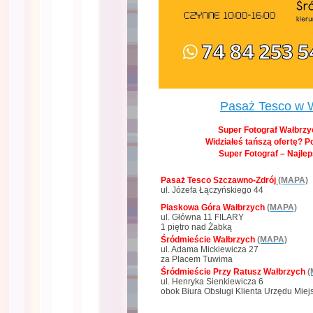
Pasaż Tesco w 
Super Fotograf Wałbrzyc
Widziałeś tańszą ofertę? P
Super Fotograf – Najle
Pasaż Tesco Szczawno-Zdrój
(MAPA)
ul. Józefa Łączyńskiego 44
Piaskowa Góra Wałbrzych
(MAPA)
ul. Główna 11 FILARY
1 piętro nad Żabką
Śródmieście Wałbrzych
(MAPA)
ul. Adama Mickiewicza 27
za Placem Tuwima
Śródmieście Przy Ratusz Wałbrzych
(
ul. Henryka Sienkiewicza 6
obok Biura Obsługi Klienta Urzędu Miej