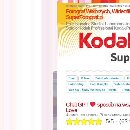
fotograf Wałbrzych
filmowanie Wałbrzych
wid
Fotograf Wałbrzych, Wideo
SuperFotograf.pl
Profesjonalne Studia i Laboratoria I
Studio Kodak Professional Kodak Pr
Start
O Nas
Foto Laboratorium
Fo
Foto Usługi
Foto Książka
Video Usłu
Wesela i śluby Wałbrzych – oferta
Polit
Chat GPT
sposób na wsz
Love
Autor: Pani Fotograf
Menu Strony:
Supe
5/5 - (63