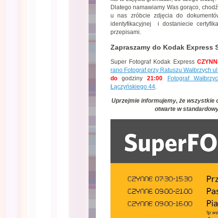
Dlatego namawiamy Was gorąco, chodźci
u nas zróbcie zdjęcia do dokumentów.
identyfikacyjnej i dostaniecie certyfi
przepisami.
Zapraszamy do Kodak Express S
Super Fotograf Kodak Express
CZYNN
rano Fotograf przy Ratuszu Wałbrzych ul
do
godziny
21:00
Fotograf Wałbrz
Łączyńskiego 44
.
Uprzejmie informujemy, że wszystkie 
otwarte w standardow