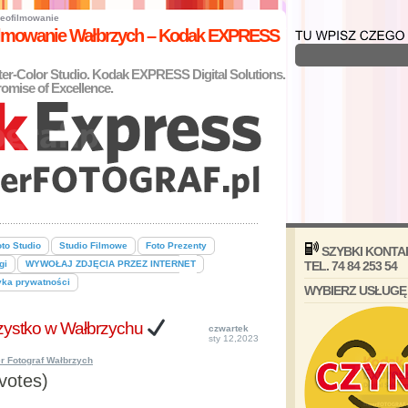
eofilmowanie
filmowanie Wałbrzych – Kodak EXPRESS
nter-Color Studio. Kodak EXPRESS Digital Solutions.
omise of Excellence.
to Studio
Studio Filmowe
Foto Prezenty
SZYBKI KONTA
gi
WYWOŁAJ ZDJĘCIA PRZEZ INTERNET
TEL. 74 84 253 54
yka prywatności
WYBIERZ USŁUGĘ
ystko w Wałbrzychu
czwartek
sty 12,2023
r Fotograf Wałbrzych
 votes)