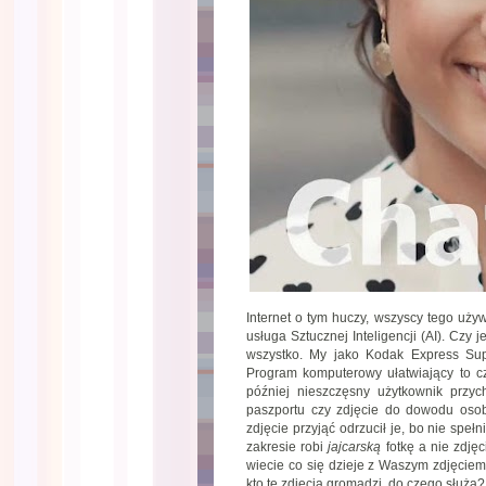
Internet o tym huczy, wszyscy tego uży
usługa Sztucznej Inteligencji (AI). Czy
wszystko. My jako Kodak Express Supe
Program komputerowy ułatwiający to cz
później nieszczęsny użytkownik przyc
paszportu czy zdjęcie do dowodu osobi
zdjęcie przyjąć odrzucił je, bo nie speł
zakresie robi
jajcarską
fotkę a nie zdję
wiecie co się dzieje z Waszym zdjęciem,
kto te zdjęcia gromadzi, do czego służą?