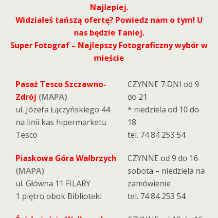
Najlepiej.
Widziałeś tańszą ofertę? Powiedz nam o tym! U
nas będzie Taniej.
Super Fotograf – Najlepszy Fotograficzny wybór w
mieście
Pasaż Tesco Szczawno-
CZYNNE 7 DNI od 9
Zdrój
(MAPA)
do 21
ul. Józefa Łączyńskiego 44
* niedziela od 10 do
na linii kas hipermarketu
18
Tesco
tel. 74 84 253 54
Piaskowa Góra Wałbrzych
CZYNNE od 9 do 16
(MAPA)
sobota – niedziela na
ul. Główna 11 FILARY
zamówienie
1 piętro obok Biblioteki
tel. 74 84 253 54