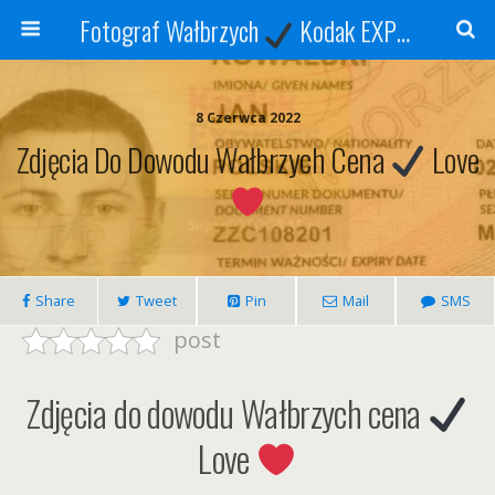
Fotograf Wałbrzych
Kodak EXPRESS
S
8 Czerwca 2022
Zdjęcia Do Dowodu Wałbrzych Cena
Love
Share
Tweet
Pin
Mail
SMS
post
Zdjęcia do dowodu Wałbrzych cena
Love