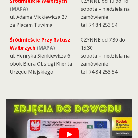
Śródmieście Wałbrzych
CZYNNE od 10 do 16
(MAPA)
sobota – niedziela na
ul. Adama Mickiewicza 27
zamówienie
za Placem Tuwima
tel. 74 84 253 54
Śródmieście Przy Ratusz
CZYNNE od 7:30 do
Wałbrzych
(MAPA)
15:30
ul. Henryka Sienkiewicza 6
sobota – niedziela na
obok Biura Obsługi Klienta
zamówienie
Urzędu Miejskiego
tel. 74 84 253 54