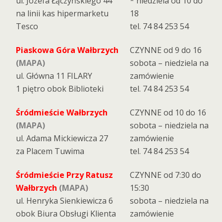
ul. Józefa Łączyńskiego 44
* niedziela od 10 do
na linii kas hipermarketu
18
Tesco
tel. 74 84 253 54
Piaskowa Góra Wałbrzych
CZYNNE od 9 do 16
(MAPA)
sobota – niedziela na
ul. Główna 11 FILARY
zamówienie
1 piętro obok Biblioteki
tel. 74 84 253 54
Śródmieście Wałbrzych
CZYNNE od 10 do 16
(MAPA)
sobota – niedziela na
ul. Adama Mickiewicza 27
zamówienie
za Placem Tuwima
tel. 74 84 253 54
Śródmieście Przy Ratusz
CZYNNE od 7:30 do
Wałbrzych
(MAPA)
15:30
ul. Henryka Sienkiewicza 6
sobota – niedziela na
obok Biura Obsługi Klienta
zamówienie