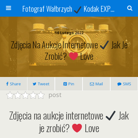
Fotograf Wałbrzych
Kodak EXPRESS
S
16 Lutego 2022
Zdjęcia Na Aukcje Internetowe
Jak Je
Zrobić?
Love
Share
Tweet
Pin
Mail
SMS
post
Zdjęcia na aukcje internetowe
Jak
je zrobić?
Love