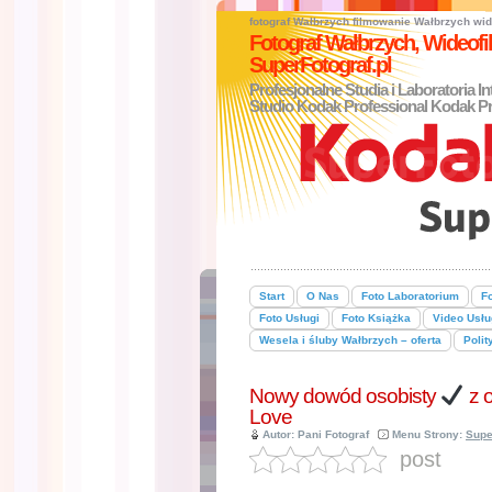
fotograf Wałbrzych
filmowanie Wałbrzych
wid
Fotograf Wałbrzych, Wideo
SuperFotograf.pl
Profesjonalne Studia i Laboratoria I
Studio Kodak Professional Kodak Pr
Start
O Nas
Foto Laboratorium
Fo
Foto Usługi
Foto Książka
Video Usłu
Wesela i śluby Wałbrzych – oferta
Polit
Nowy dowód osobisty
z 
Love
Autor: Pani Fotograf
Menu Strony:
Supe
post