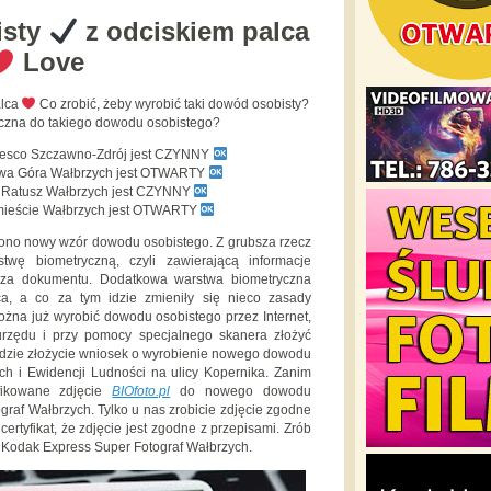
isty
z odciskiem palca
Love
alca
Co zrobić, żeby wyrobić taki dowód osobisty?
ieczna do takiego dowodu osobistego?
Tesco Szczawno-Zdrój jest CZYNNY
owa Góra Wałbrzych jest OTWARTY
y Ratusz Wałbrzych jest CZYNNY
mieście Wałbrzych jest OTWARTY
ono nowy wzór dowodu osobistego. Z grubsza rzecz
wę biometryczną, czyli zawierającą informacje
acza dokumentu. Dodatkowa warstwa biometryczna
a, a co za tym idzie zmieniły się nieco zasady
żna już wyrobić dowodu osobistego przez Internet,
urzędu i przy pomocy specjalnego skanera złożyć
gdzie złożycie wniosek o wyrobienie nowego dowodu
h i Ewidencji Ludności na ulicy Kopernika. Zanim
yfikowane zdjęcie
BIOfoto.pl
do nowego dowodu
raf Wałbrzych. Tylko u nas zrobicie zdjęcie zgodne
ertyfikat, że zdjęcie jest zgodne z przepisami. Zrób
 Kodak Express Super Fotograf Wałbrzych.