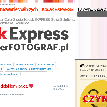
eofilmowanie
filmowanie Wałbrzych – Kodak EXPRESS
nter-Color Studio. Kodak EXPRESS Digital Solutions.
omise of Excellence.
to Studio
Studio Filmowe
Foto Prezenty
SZYBKI KONTA
gi
WYWOŁAJ ZDJĘCIA PRZEZ INTERNET
TEL. 74 84 253 54
yka prywatności
WYBIERZ USŁUGĘ
odciskiem palca
poniedziałek
lis 1,2021
r Fotograf Wałbrzych