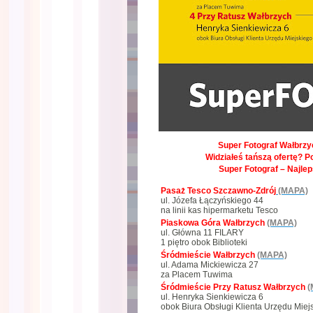
Super Fotograf Wałbrzyc
Widziałeś tańszą ofertę? P
Super Fotograf – Najle
Pasaż Tesco Szczawno-Zdrój
(MAPA)
ul. Józefa Łączyńskiego 44
na linii kas hipermarketu Tesco
Piaskowa Góra Wałbrzych
(MAPA)
ul. Główna 11 FILARY
1 piętro obok Biblioteki
Śródmieście Wałbrzych
(MAPA)
ul. Adama Mickiewicza 27
za Placem Tuwima
Śródmieście Przy Ratusz Wałbrzych
(
ul. Henryka Sienkiewicza 6
obok Biura Obsługi Klienta Urzędu Miej