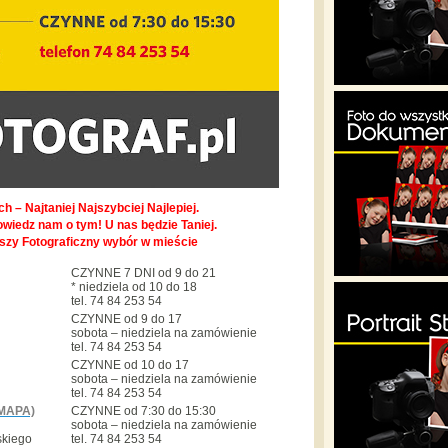
h – Najtaniej Najszybciej Najlepiej.
owiedz nam o tym! U nas będzie Taniej.
pszy Fotograficzny wybór w mieście
CZYNNE 7 DNI od 9 do 21
* niedziela od 10 do 18
tel. 74 84 253 54
CZYNNE od 9 do 17
sobota – niedziela na zamówienie
tel. 74 84 253 54
CZYNNE od 10 do 17
sobota – niedziela na zamówienie
tel. 74 84 253 54
MAPA)
CZYNNE od 7:30 do 15:30
sobota – niedziela na zamówienie
skiego
tel. 74 84 253 54