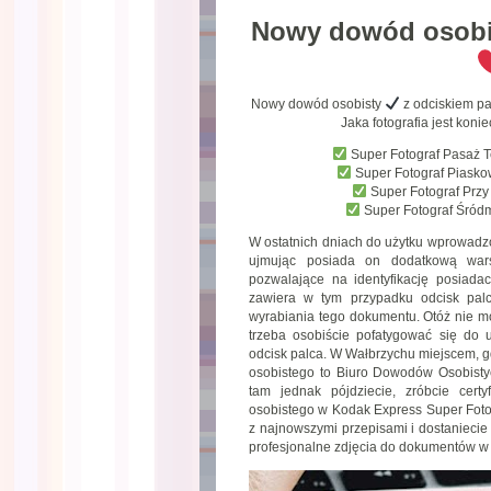
Nowy dowód osob
Nowy dowód osobisty
z odciskiem p
Jaka fotografia jest kon
Super Fotograf Pasaż 
Super Fotograf Piask
Super Fotograf Prz
Super Fotograf Śród
W ostatnich dniach do użytku wprowadz
ujmując posiada on dodatkową warst
pozwalające na identyfikację posiad
zawiera w tym przypadku odcisk palc
wyrabiania tego dokumentu. Otóż nie mo
trzeba osobiście pofatygować się do 
odcisk palca. W Wałbrzychu miejscem, 
osobistego to Biuro Dowodów Osobistyc
tam jednak pójdziecie, zróbcie cert
osobistego w Kodak Express Super Fotog
z najnowszymi przepisami i dostaniecie c
profesjonalne zdjęcia do dokumentów w