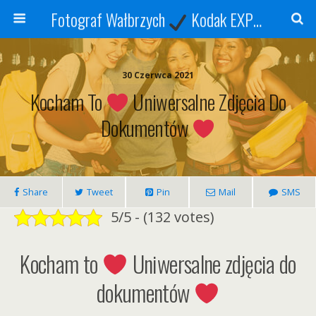
Fotograf Wałbrzych
Kodak EXPRESS
S
30 Czerwca 2021
Kocham To
Uniwersalne Zdjęcia Do
Dokumentów
Share
Tweet
Pin
Mail
SMS
5/5 - (132 votes)
Kocham to
Uniwersalne zdjęcia do
dokumentów