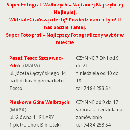
Super Fotograf Wałbrzych – Najtaniej Najszybciej
Najlepiej.
Widziałeś tańszą ofertę? Powiedz nam o tym! U
nas będzie Taniej.
Super Fotograf – Najlepszy Fotograficzny wybór w
mieście
Pasaż Tesco Szczawno-
CZYNNE 7 DNI od 9
Zdrój
(MAPA)
do 21
ul. Józefa Łączyńskiego 44
* niedziela od 10 do
na linii kas hipermarketu
18
Tesco
tel. 74 84 253 54
Piaskowa Góra Wałbrzych
CZYNNE od 9 do 17
(MAPA)
sobota – niedziela na
ul. Główna 11 FILARY
zamówienie
1 piętro obok Biblioteki
tel. 74 84 253 54