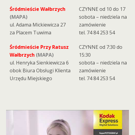
Śródmieście Wałbrzych
CZYNNE od 10 do 17
(MAPA)
sobota – niedziela na
ul. Adama Mickiewicza 27
zamówienie
za Placem Tuwima
tel. 74 84 253 54
Śródmieście Przy Ratusz
CZYNNE od 7:30 do
Wałbrzych
(MAPA)
15:30
ul. Henryka Sienkiewicza 6
sobota – niedziela na
obok Biura Obsługi Klienta
zamówienie
Urzędu Miejskiego
tel. 74 84 253 54