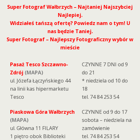
Super Fotograf Wałbrzych – Najtaniej Najszybciej
Najlepiej.
Widziałeś tańszą ofertę? Powiedz nam o tym! U
nas będzie Taniej.
Super Fotograf – Najlepszy Fotograficzny wybór w
mieście
Pasaż Tesco Szczawno-
CZYNNE 7 DNI od 9
Zdrój
(MAPA)
do 21
ul. Józefa Łączyńskiego 44
* niedziela od 10 do
na linii kas hipermarketu
18
Tesco
tel. 74 84 253 54
Piaskowa Góra Wałbrzych
CZYNNE od 9 do 17
(MAPA)
sobota – niedziela na
ul. Główna 11 FILARY
zamówienie
1 piętro obok Biblioteki
tel. 74 84 253 54