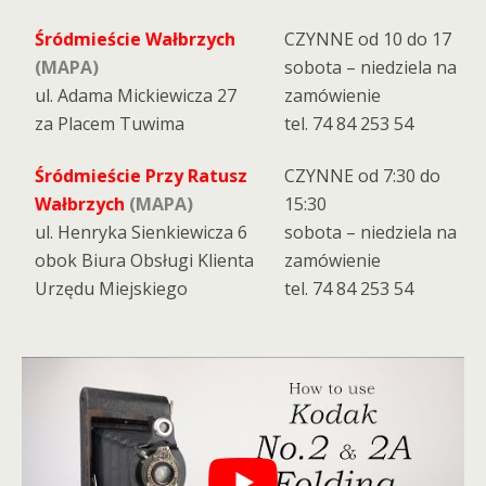
Śródmieście Wałbrzych
CZYNNE od 10 do 17
(MAPA)
sobota – niedziela na
ul. Adama Mickiewicza 27
zamówienie
za Placem Tuwima
tel. 74 84 253 54
Śródmieście Przy Ratusz
CZYNNE od 7:30 do
Wałbrzych
(MAPA)
15:30
ul. Henryka Sienkiewicza 6
sobota – niedziela na
obok Biura Obsługi Klienta
zamówienie
Urzędu Miejskiego
tel. 74 84 253 54