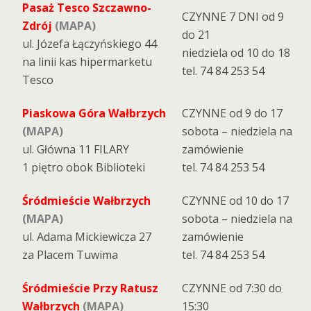
Pasaż Tesco Szczawno-
CZYNNE 7 DNI od 9
Zdrój
(MAPA)
do 21
ul. Józefa Łączyńskiego 44
niedziela od 10 do 18
na linii kas hipermarketu
tel. 74 84 253 54
Tesco
Piaskowa Góra Wałbrzych
CZYNNE od 9 do 17
(MAPA)
sobota – niedziela na
ul. Główna 11 FILARY
zamówienie
1 piętro obok Biblioteki
tel. 74 84 253 54
Śródmieście Wałbrzych
CZYNNE od 10 do 17
(MAPA)
sobota – niedziela na
ul. Adama Mickiewicza 27
zamówienie
za Placem Tuwima
tel. 74 84 253 54
Śródmieście Przy Ratusz
CZYNNE od 7:30 do
Wałbrzych
(MAPA)
15:30