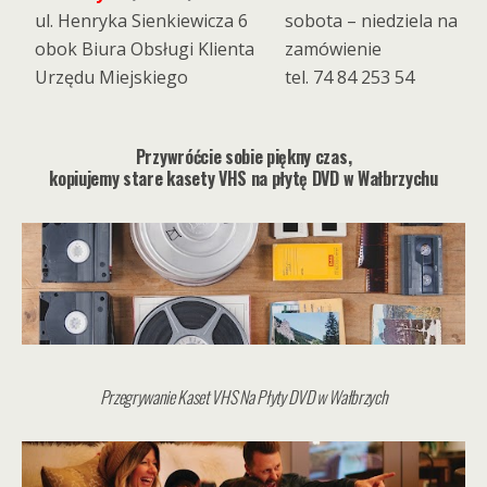
ul. Henryka Sienkiewicza 6
sobota – niedziela na
obok Biura Obsługi Klienta
zamówienie
Urzędu Miejskiego
tel. 74 84 253 54
Przywróćcie sobie piękny czas,
kopiujemy stare kasety VHS na płytę DVD w Wałbrzychu
Przegrywanie Kaset VHS Na Płyty DVD w Wałbrzych