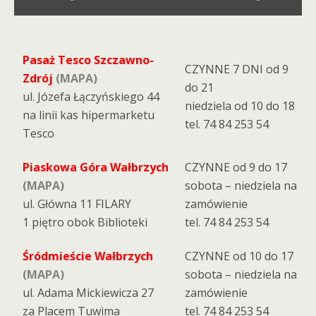
Pasaż Tesco Szczawno-
CZYNNE 7 DNI od 9
Zdrój
(MAPA)
do 21
ul. Józefa Łączyńskiego 44
niedziela od 10 do 18
na linii kas hipermarketu
tel. 74 84 253 54
Tesco
Piaskowa Góra Wałbrzych
CZYNNE od 9 do 17
(MAPA)
sobota – niedziela na
ul. Główna 11 FILARY
zamówienie
1 piętro obok Biblioteki
tel. 74 84 253 54
Śródmieście Wałbrzych
CZYNNE od 10 do 17
(MAPA)
sobota – niedziela na
ul. Adama Mickiewicza 27
zamówienie
za Placem Tuwima
tel. 74 84 253 54