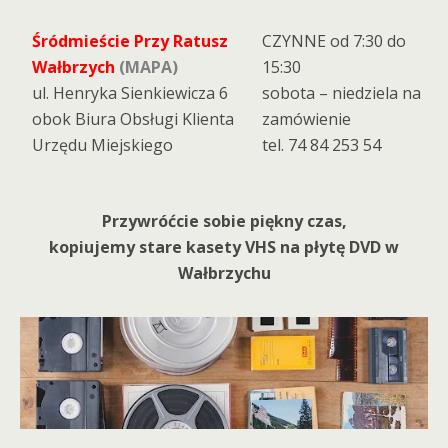
Śródmieście Przy Ratusz
CZYNNE od 7:30 do
Wałbrzych
(MAPA)
15:30
ul. Henryka Sienkiewicza 6
sobota – niedziela na
obok Biura Obsługi Klienta
zamówienie
Urzędu Miejskiego
tel. 74 84 253 54
Przywróćcie sobie piękny czas,
kopiujemy stare kasety VHS na płytę DVD w
Wałbrzychu