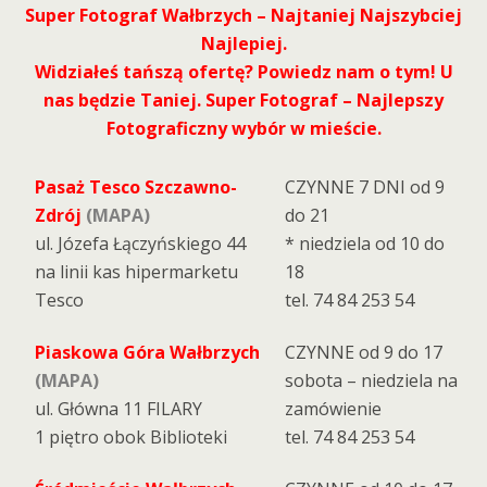
Super Fotograf Wałbrzych – Najtaniej Najszybciej
Najlepiej.
Widziałeś tańszą ofertę? Powiedz nam o tym! U
nas będzie Taniej. Super Fotograf – Najlepszy
Fotograficzny wybór w mieście.
Pasaż Tesco Szczawno-
CZYNNE 7 DNI od 9
Zdrój
(MAPA)
do 21
ul. Józefa Łączyńskiego 44
* niedziela od 10 do
na linii kas hipermarketu
18
Tesco
tel. 74 84 253 54
Piaskowa Góra Wałbrzych
CZYNNE od 9 do 17
(MAPA)
sobota – niedziela na
ul. Główna 11 FILARY
zamówienie
1 piętro obok Biblioteki
tel. 74 84 253 54