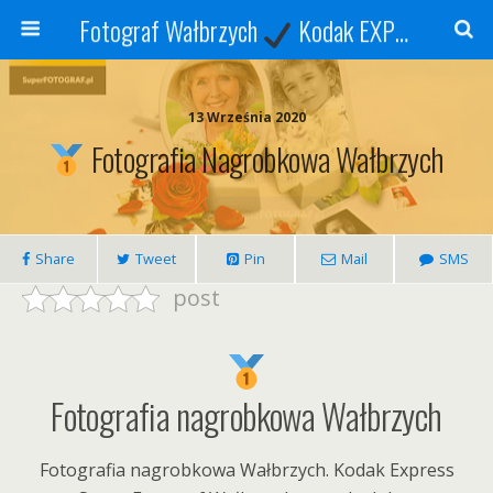
Fotograf Wałbrzych
Kodak EXPRESS
S
13 Września 2020
Fotografia Nagrobkowa Wałbrzych
Share
Tweet
Pin
Mail
SMS
post
Fotografia nagrobkowa Wałbrzych
Fotografia nagrobkowa Wałbrzych. Kodak Express