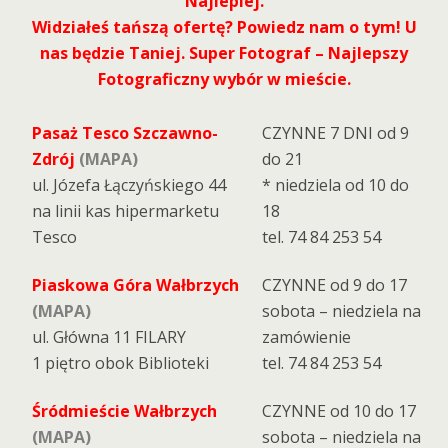
Najlepiej.
Widziałeś tańszą ofertę? Powiedz nam o tym! U
nas będzie Taniej. Super Fotograf – Najlepszy
Fotograficzny wybór w mieście.
Pasaż Tesco Szczawno-
CZYNNE 7 DNI od 9
Zdrój
(MAPA)
do 21
ul. Józefa Łączyńskiego 44
* niedziela od 10 do
na linii kas hipermarketu
18
Tesco
tel. 74 84 253 54
Piaskowa Góra Wałbrzych
CZYNNE od 9 do 17
(MAPA)
sobota – niedziela na
ul. Główna 11 FILARY
zamówienie
1 piętro obok Biblioteki
tel. 74 84 253 54
Śródmieście Wałbrzych
CZYNNE od 10 do 17
(MAPA)
sobota – niedziela na