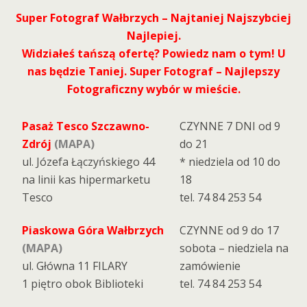
Super Fotograf Wałbrzych – Najtaniej Najszybciej
Najlepiej.
Widziałeś tańszą ofertę? Powiedz nam o tym! U
nas będzie Taniej. Super Fotograf – Najlepszy
Fotograficzny wybór w mieście.
Pasaż Tesco Szczawno-
CZYNNE 7 DNI od 9
Zdrój
(MAPA)
do 21
ul. Józefa Łączyńskiego 44
* niedziela od 10 do
na linii kas hipermarketu
18
Tesco
tel. 74 84 253 54
Piaskowa Góra Wałbrzych
CZYNNE od 9 do 17
(MAPA)
sobota – niedziela na
ul. Główna 11 FILARY
zamówienie
1 piętro obok Biblioteki
tel. 74 84 253 54