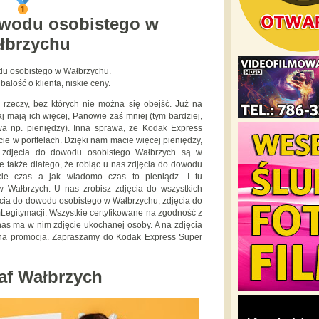
owodu osobistego w
łbrzychu
du osobistego w Wałbrzychu.
bałość o klienta, niskie ceny.
rzeczy, bez których nie można się obejść. Już na
 mają ich więcej, Panowie zaś mniej (tym bardziej,
ywa np. pieniędzy). Inna sprawa, że Kodak Express
ie w portfelach. Dzięki nam macie więcej pieniędzy,
 zdjęcia do dowodu osobistego Wałbrzych są w
ie także dlatego, że robiąc u nas zdjęcia do dowodu
ie czas a jak wiadomo czas to pieniądz. I tu
 Wałbrzych. U nas zrobisz zdjęcia do wszystkich
ęcia do dowodu osobistego w Wałbrzychu, zdjęcia do
mLegitymacji. Wszystkie certyfikowane na zgodność z
a nas ma w nim zdjęcie ukochanej osoby. A na zdjęcia
tna promocja. Zapraszamy do Kodak Express Super
af Wałbrzych