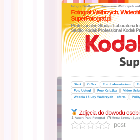
fotograf Wałbrzych
filmowanie Wałbrzych
wid
Fotograf Wałbrzych, Wideo
SuperFotograf.pl
Profesjonalne Studia i Laboratoria I
Studio Kodak Professional Kodak Pr
Start
O Nas
Foto Laboratorium
Fo
Foto Usługi
Foto Książka
Video Usłu
Wesela i śluby Wałbrzych – oferta
Polit
Zdjęcia do dowodu osobi
Autor: Pani Fotograf
Menu Strony:
Supe
post