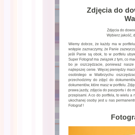
Zdjęcia do d
Wa
Zdjęcia do dowo
Wybierz jakość, d
Wiemy dobrze, że każdy ma w portfelu 
wstępie zaznaczymy, że Panie zazwyczaj
jeśli Panie są obok, to w portfelu ub
Super Fotograf ma związek z tym, co mac
bo je oszczędzacie, ponieważ nasze
najlepszej cenie. Więcej pieniędzy mac
osobistego w Wałbrzychu oszczędzac
przechodzimy do zdjęć do dokumentów
dokumentów, które masz w portfelu. Zdj
prawa jazdy, zdjęcia do paszportu i do 
przepisami. A co do portfela, to wielu 
ukochanej osoby jest u nas permanen
Fotograf !
Fotogr