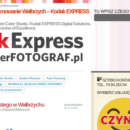
eofilmowanie
filmowanie Wałbrzych – Kodak EXPRESS
nter-Color Studio. Kodak EXPRESS Digital Solutions.
omise of Excellence.
to Studio
Studio Filmowe
Foto Prezenty
SZYBKI KONTA
gi
WYWOŁAJ ZDJĘCIA PRZEZ INTERNET
TEL. 74 84 253 54
yka prywatności
WYBIERZ USŁUGĘ
stego w Wałbrzychu
poniedziałek
lip 6,2020
r Fotograf Wałbrzych