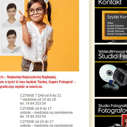
h – Najtaniej Najszybciej Najlepiej.
m o tym! U nas będzie Taniej. Super Fotograf –
graficzny wybór w mieście.
CZYNNE 7 DNI od 9 do 21
* niedziela od 10 do 18
tel. 74 84 253 54
CZYNNE od 9 do 17
sobota – niedziela na zamówienie
tel. 74 84 253 54
CZYNNE od 10 do 17
sobota – niedziela na zamówienie