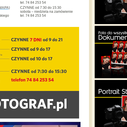
tel. 74 84 253 54
MAPA)
CZYNNE od 7:30 do 15:30
sobota – niedziela na zamówienie
skiego
tel. 74 84 253 54