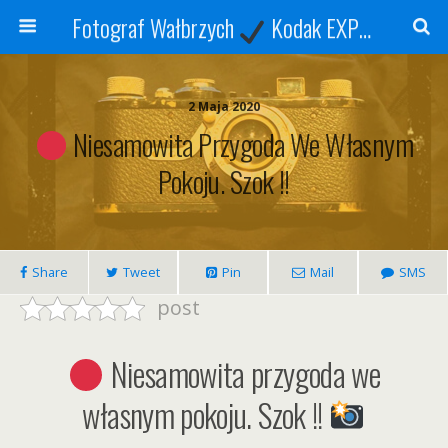
Fotograf Wałbrzych
Kodak EXPRESS
S
2 Maja 2020
Niesamowita Przygoda We Własnym
Pokoju. Szok !!
Share
Tweet
Pin
Mail
SMS
post
Niesamowita przygoda we
własnym pokoju. Szok !!