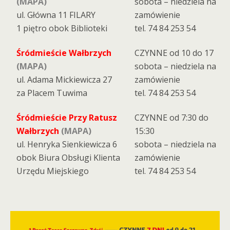
(MAPA)
sobota – niedziela na
ul. Główna 11 FILARY
zamówienie
1 piętro obok Biblioteki
tel. 74 84 253 54
Śródmieście Wałbrzych
CZYNNE od 10 do 17
(MAPA)
sobota – niedziela na
ul. Adama Mickiewicza 27
zamówienie
za Placem Tuwima
tel. 74 84 253 54
Śródmieście Przy Ratusz
CZYNNE od 7:30 do
Wałbrzych
(MAPA)
15:30
ul. Henryka Sienkiewicza 6
sobota – niedziela na
obok Biura Obsługi Klienta
zamówienie
Urzędu Miejskiego
tel. 74 84 253 54