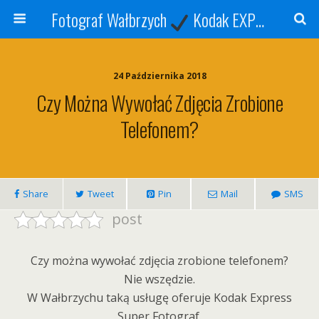
Fotograf Wałbrzych
Kodak EXPRESS
S
24 Października 2018
Czy Można Wywołać Zdjęcia Zrobione
Telefonem?
Share
Tweet
Pin
Mail
SMS
post
Czy można wywołać zdjęcia zrobione telefonem?
Nie wszędzie.
W Wałbrzychu taką usługę oferuje Kodak Express
Super Fotograf.