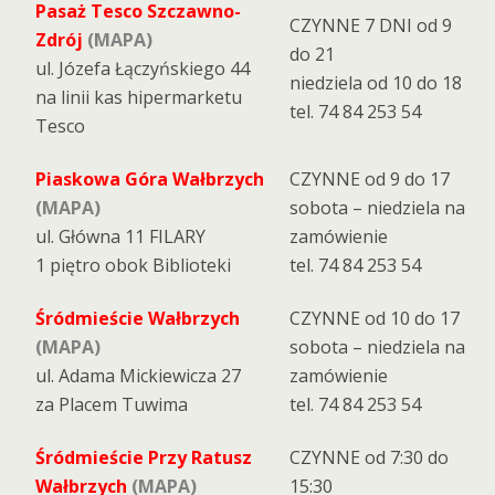
Pasaż Tesco Szczawno-
CZYNNE 7 DNI od 9
Zdrój
(MAPA)
do 21
ul. Józefa Łączyńskiego 44
niedziela od 10 do 18
na linii kas hipermarketu
tel. 74 84 253 54
Tesco
Piaskowa Góra Wałbrzych
CZYNNE od 9 do 17
(MAPA)
sobota – niedziela na
ul. Główna 11 FILARY
zamówienie
1 piętro obok Biblioteki
tel. 74 84 253 54
Śródmieście Wałbrzych
CZYNNE od 10 do 17
(MAPA)
sobota – niedziela na
ul. Adama Mickiewicza 27
zamówienie
za Placem Tuwima
tel. 74 84 253 54
Śródmieście Przy Ratusz
CZYNNE od 7:30 do
Wałbrzych
(MAPA)
15:30