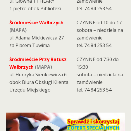
ul. Główna 11 FILARY
zamówienie
1 piętro obok Biblioteki
tel. 74 84 253 54
Śródmieście Wałbrzych
CZYNNE od 10 do 17
(MAPA)
sobota – niedziela na
ul. Adama Mickiewicza 27
zamówienie
za Placem Tuwima
tel. 74 84 253 54
Śródmieście Przy Ratusz
CZYNNE od 7:30 do
Wałbrzych
(MAPA)
15:30
ul. Henryka Sienkiewicza 6
sobota – niedziela na
obok Biura Obsługi Klienta
zamówienie
Urzędu Miejskiego
tel. 74 84 253 54