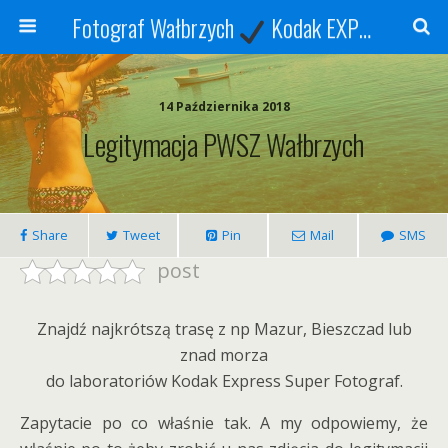
Fotograf Wałbrzych
Kodak EXPRESS
S
14 Października 2018
Legitymacja PWSZ Wałbrzych
Share
Tweet
Pin
Mail
SMS
post
Znajdź najkrótszą trasę z np Mazur, Bieszczad lub
znad morza
do laboratoriów Kodak Express Super Fotograf.
Zapytacie po co właśnie tak. A my odpowiemy, że