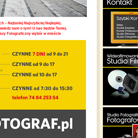
h – Najtaniej Najszybciej Najlepiej.
owiedz nam o tym! U nas będzie Taniej.
pszy Fotograficzny wybór w mieście