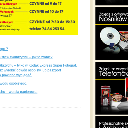
ego ?
sty w Wałbrzychu – jak to zrobić?
brzychu – tylko w Kodak Express Super Fotograf.
z wyrobić dowód osobisty lub paszport i
ak powinno wyglądać.
wodu osobistego.
hu – wersja papierowa.