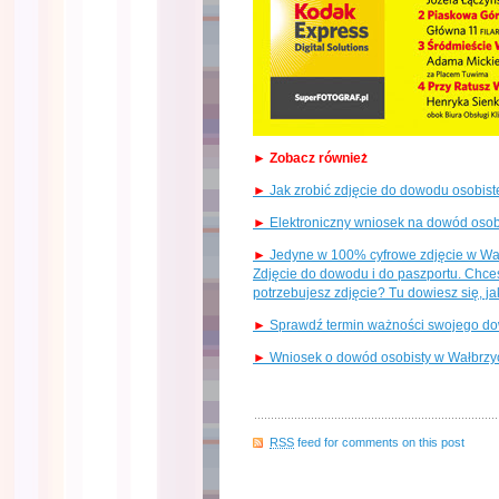
► Zobacz również
►
Jak zrobić zdjęcie do dowodu osobist
►
Elektroniczny wniosek na dowód osobi
►
Jedyne w 100% cyfrowe zdjęcie w Wał
Zdjęcie do dowodu i do paszportu. Chces
potrzebujesz zdjęcie? Tu dowiesz się, j
►
Sprawdź termin ważności swojego do
►
Wniosek o dowód osobisty w Wałbrzyc
RSS
feed for comments on this post