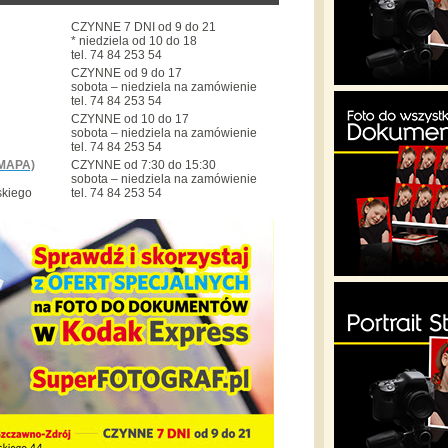
CZYNNE 7 DNI od 9 do 21
* niedziela od 10 do 18
tel. 74 84 253 54
CZYNNE od 9 do 17
sobota – niedziela na zamówienie
tel. 74 84 253 54
CZYNNE od 10 do 17
sobota – niedziela na zamówienie
tel. 74 84 253 54
MAPA)
CZYNNE od 7:30 do 15:30
sobota – niedziela na zamówienie
skiego
tel. 74 84 253 54