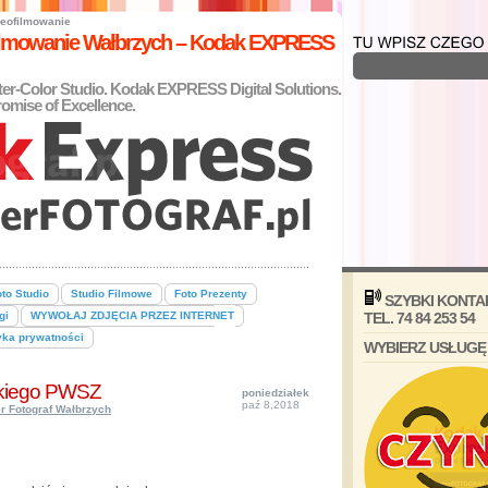
eofilmowanie
filmowanie Wałbrzych – Kodak EXPRESS
nter-Color Studio. Kodak EXPRESS Digital Solutions.
omise of Excellence.
to Studio
Studio Filmowe
Foto Prezenty
SZYBKI KONTA
gi
WYWOŁAJ ZDJĘCIA PRZEZ INTERNET
TEL. 74 84 253 54
yka prywatności
WYBIERZ USŁUGĘ
ckiego PWSZ
poniedziałek
paź 8,2018
r Fotograf Wałbrzych