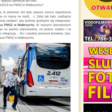
 spędzić pierwsze dni roku
8/2019 na PWSZ w Wałbrzychu?
w, to pierwsze dni były zawsze mocno wypełnione
 co mamy na myśli.. :-). Żeby tak było, zadbajcie
icie załatwić, aby później spokojnie się integrować.
ksu PWSZ w Wałbrzychu
. W naszych laboratoriach
z je na pewno odpowiednie, na pewno szybko i na
ko integracja… No i niestety pierwsze kolokwia. Ups.
ymacji PWSZ w Wałbrzychu.