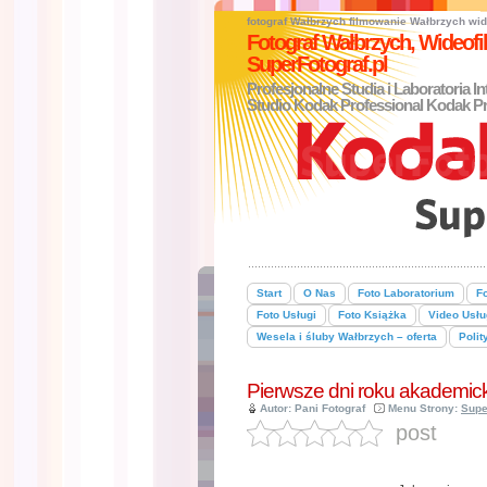
fotograf Wałbrzych
filmowanie Wałbrzych
wid
Fotograf Wałbrzych, Wideo
SuperFotograf.pl
Profesjonalne Studia i Laboratoria I
Studio Kodak Professional Kodak Pr
Start
O Nas
Foto Laboratorium
Fo
Foto Usługi
Foto Książka
Video Usłu
Wesela i śluby Wałbrzych – oferta
Polit
Pierwsze dni roku akademi
Autor: Pani Fotograf
Menu Strony:
Supe
post