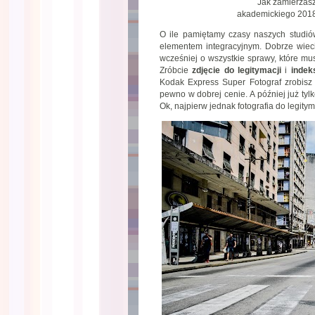
Jak zamierzasz
akademickiego 201
O ile pamiętamy czasy naszych studió
elementem integracyjnym. Dobrze wiecie
wcześniej o wszystkie sprawy, które mus
Zróbcie
zdjęcie do legitymacji
i
inde
Kodak Express Super Fotograf zrobis
pewno w dobrej cenie. A później już tyl
Ok, najpierw jednak fotografia do legit