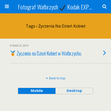
Fotograf Wałbrzych
Kodak EXPRESS
S
Tags › Życzenia Na Dzień Kobiet
8 MARCA 2019
Życzenia na Dzień Kobiet w Wałbrzychu
Back to top
Mobile
Desktop