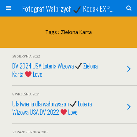
Fotograf Wałbrzych
Kodak EXPRESS
S
Tags › Zielona Karta
28 SIERPNIA 2022
DV-2024 USA Loteria Wizowa
Zielona
Karta
Love
8 WRZEŚNIA 2021
Ułatwienia dla wałbrzyszan
Loteria
Wizowa USA DV-2022
Love
23 PAŹDZIERNIKA 2019