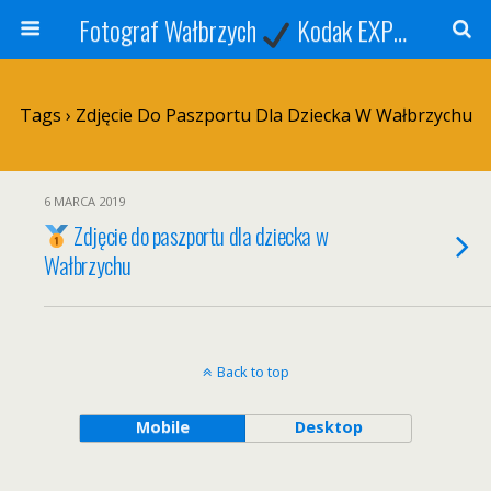
Fotograf Wałbrzych
Kodak EXPRESS
S
Tags › Zdjęcie Do Paszportu Dla Dziecka W Wałbrzychu
6 MARCA 2019
Zdjęcie do paszportu dla dziecka w
Wałbrzychu
Back to top
Mobile
Desktop