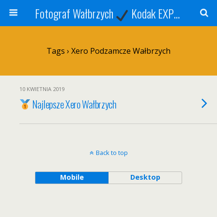
Fotograf Wałbrzych
Kodak EXPRESS
S
Tags › Xero Podzamcze Wałbrzych
10 KWIETNIA 2019
Najlepsze Xero Wałbrzych
Back to top
Mobile
Desktop