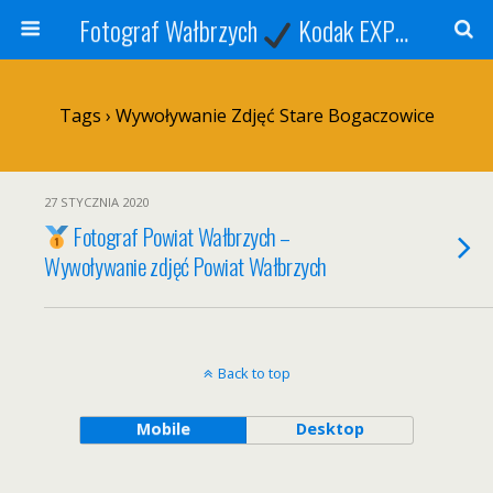
Fotograf Wałbrzych
Kodak EXPRESS
S
Tags › Wywoływanie Zdjęć Stare Bogaczowice
27 STYCZNIA 2020
Fotograf Powiat Wałbrzych –
Wywoływanie zdjęć Powiat Wałbrzych
Back to top
Mobile
Desktop