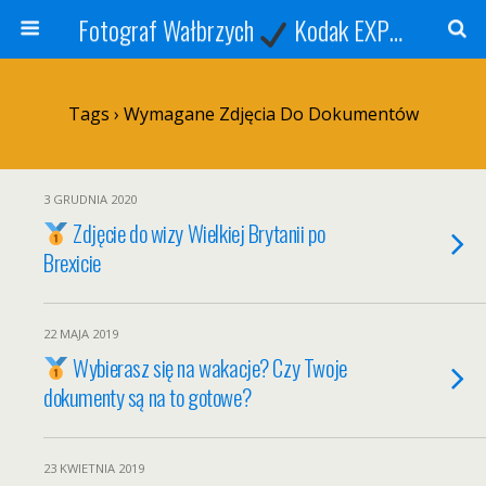
Fotograf Wałbrzych
Kodak EXPRESS
S
Tags › Wymagane Zdjęcia Do Dokumentów
3 GRUDNIA 2020
Zdjęcie do wizy Wielkiej Brytanii po
Brexicie
22 MAJA 2019
Wybierasz się na wakacje? Czy Twoje
dokumenty są na to gotowe?
23 KWIETNIA 2019