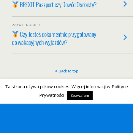
BREXIT Paszport czy Dowód Osobisty?
22 KWIETNIA 2019
Czy Jesteś dokumentnie przygotowany
do wakacyjnych wyjazdów?
Back to top
Mobile
Desktop
Ta strona używa plików cookies. Więcej informacji w Polityce
Prywatności
Zezwalam